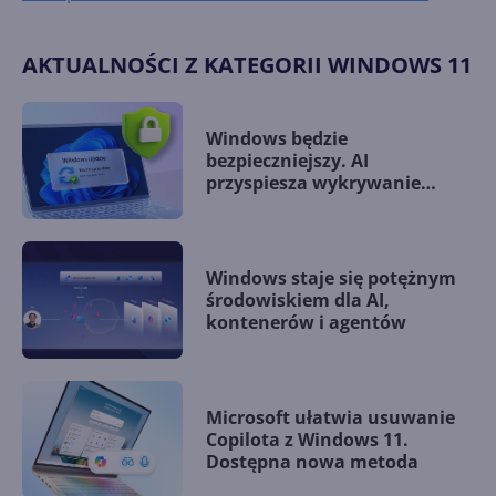
26100-2454-preview-2040f716-b719-482a-8aff-
f7f02c79b147
AKTUALNOŚCI Z KATEGORII WINDOWS 11
Windows będzie
bezpieczniejszy. AI
przyspiesza wykrywanie
podatności zero-day
Windows staje się potężnym
środowiskiem dla AI,
kontenerów i agentów
Microsoft ułatwia usuwanie
Copilota z Windows 11.
Dostępna nowa metoda