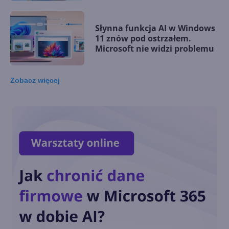
Słynna funkcja AI w Windows
11 znów pod ostrzałem.
Microsoft nie widzi problemu
Zobacz
więcej
Microsoft rezygnuje z
zapowiadanej funkcji
Copilota w Windows 11. Co go
zniechęciło?
Windows 11 staje się
platformą dla AI i agentów.
Nowości na Ignite 2025
Nowe funkcje AI w Windows