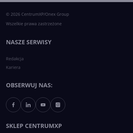
sztuczna inteligencja
© 2026 CentrumXP/Onex Group
Wszelkie prawa zastrzeżone
Najnowsze trendy w AI. Co
wydarzy się w 2026 roku w
NASZE SERWISY
sztucznej inteligencji?
Redakcja
Kariera
Każdy komputer z Windows
11 to teraz AI PC dzięki
Copilotowi
OBSERWUJ NAS:
Sztuczna inteligencja po
polsku. Dość barier
językowych
SKLEP CENTRUMXP