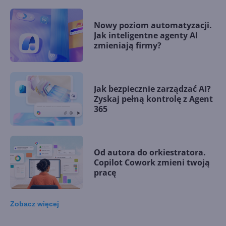
Nowy poziom automatyzacji.
Jak inteligentne agenty AI
zmieniają firmy?
Jak bezpiecznie zarządzać AI?
Zyskaj pełną kontrolę z Agent
365
Od autora do orkiestratora.
Copilot Cowork zmieni twoją
pracę
Zobacz
więcej
15 kamieni milowych w
Microsoft AI. Tak rodziła się