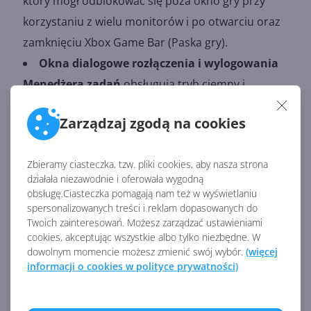
który mógł odblokować się poza okno gry przy
korzystaniu z wielu monitorów i po otwarciu oraz
zamknięciu Xbox Game Bar (Paska gry).
Okna dialogowe rozłączenia i wylogowania
Menedżera zadań
obsługują tryb ciemny i
skalowanie tekstu.
Zarządzaj zgodą na cookies
Sekcja "Wydajność" Menedżera zadań
pokazuje teraz typ każdego zadania.
Zbieramy ciasteczka, tzw. pliki cookies, aby nasza strona
Wyszukiwanie Windows
(Windows Search)
działała niezawodnie i oferowała wygodną
uruchamia teraz IFilters w Less Privileged App
obsługę.Ciasteczka pomagają nam też w wyświetlaniu
spersonalizowanych treści i reklam dopasowanych do
Containers (LPAC). Przypominają one kontenery
Twoich zainteresowań. Możesz zarządzać ustawieniami
aplikacji, ale domyślnie nie mają tylu uprawnień.
cookies, akceptując wszystkie albo tylko niezbędne. W
Proces uruchomiony w LPAC ma tylko dostęp do
dowolnym momencie możesz zmienić swój wybór.
(więcej
informacji o cookies w polityce prywatności)
potrzebnych mu zasobów. Procesy nie mają
dostępu do wrażliwych składników systemowych i