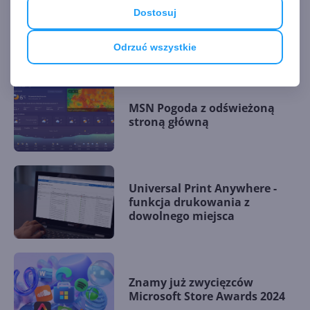
Dostosuj
Sporo nowości w Microsoft
Store na Windows
Odrzuć wszystkie
MSN Pogoda z odświeżoną
stroną główną
Universal Print Anywhere -
funkcja drukowania z
dowolnego miejsca
Znamy już zwycięzców
Microsoft Store Awards 2024