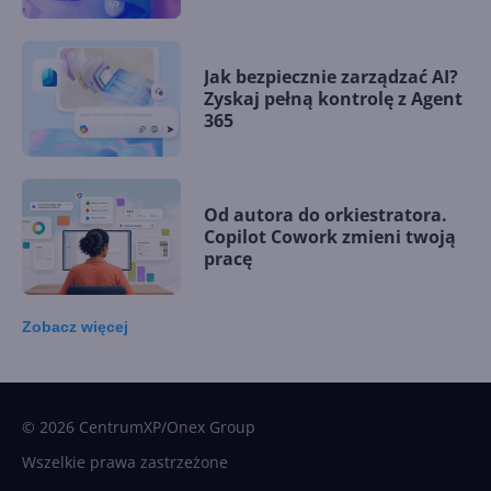
Jak bezpiecznie zarządzać AI?
Zyskaj pełną kontrolę z Agent
365
Od autora do orkiestratora.
Copilot Cowork zmieni twoją
pracę
Zobacz
więcej
15 kamieni milowych w
Microsoft AI. Tak rodziła się
sztuczna inteligencja
© 2026 CentrumXP/Onex Group
Wszelkie prawa zastrzeżone