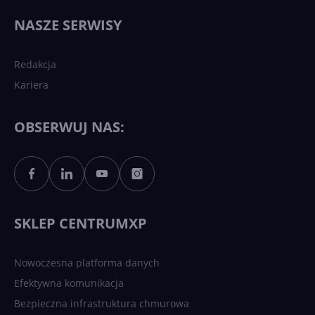
Najnowsze trendy w AI. Co
wydarzy się w 2026 roku w
NASZE SERWISY
sztucznej inteligencji?
Redakcja
Kariera
Każdy komputer z Windows
11 to teraz AI PC dzięki
Copilotowi
OBSERWUJ NAS:
Sztuczna inteligencja po
polsku. Dość barier
językowych
SKLEP CENTRUMXP
Nowoczesna platforma danych
Efektywna komunikacja
Bezpieczna infrastruktura chmurowa