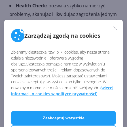
Health Check:
pozwala szybko namierzyć
problemy, skanując i likwidując zagrożenia jednym
kliknięciem.
Toolbox:
zestaw inteligentnych narzędzi.
Zarządzaj zgodą na cookies
Choć aplikacja powinna działać na Windows 10 i 11, to
Zbieramy ciasteczka, tzw. pliki cookies, aby nasza strona
na chwilę obecną po jej otwarciu w
Microsoft Store
działała niezawodnie i oferowała wygodną
nie udało nam się znaleźć przycisku instalacji. Być
obsługę.Ciasteczka pomagają nam też w wyświetlaniu
może, ta blokada zostanie wkrótce zdjęta.
spersonalizowanych treści i reklam dopasowanych do
Twoich zainteresowań. Możesz zarządzać ustawieniami
Źródło:
cookies, akceptując wszystkie albo tylko niezbędne. W
https://apps.microsoft.com/detail/9PM860492SZD
dowolnym momencie możesz zmienić swój wybór.
(więcej
informacji o cookies w polityce prywatności)
AKTUALNOŚCI Z KATEGORII
OPROGRAMOWANIE
Zaakceptuj wszystkie