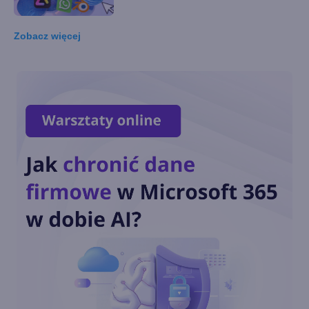
Zobacz
więcej
Łącze z telefonem na
Windows 11 nie pozwala
usunąć telefonu
Blender i inne aplikacje
Windows z ulepszeniami na
Snapdragon X Series
Microsoft dodaje nowe
narzędzia, aby usprawnić
wyszukiwanie plików w
OneDrive