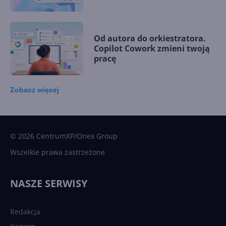
Od autora do orkiestratora.
Copilot Cowork zmieni twoją
pracę
Zobacz
więcej
15 kamieni milowych w
Microsoft AI. Tak rodziła się
sztuczna inteligencja
© 2026 CentrumXP/Onex Group
Wszelkie prawa zastrzeżone
Najnowsze trendy w AI. Co
wydarzy się w 2026 roku w
NASZE SERWISY
sztucznej inteligencji?
Redakcja