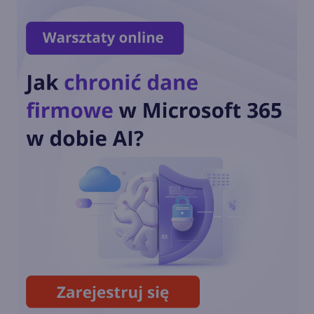
EU Data Boundary
ukończone. Dane klientów
Microsoft pozostaną w
Europie
OpenAI o3-mini dostępny w
Microsoft Azure i GitHub
Copilot
Coldplay i Microsoft AI
pozwalają fanom remiksować
'A Film For The Future'