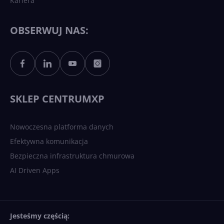
Kariera
Każdy komputer z Windows
11 to teraz AI PC dzięki
Copilotowi
OBSERWUJ NAS:
Sztuczna inteligencja po
polsku. Dość barier
językowych
SKLEP CENTRUMXP
Nowoczesna platforma danych
Efektywna komunikacja
Bezpieczna infrastruktura chmurowa
AI Driven Apps
Jesteśmy częścią: