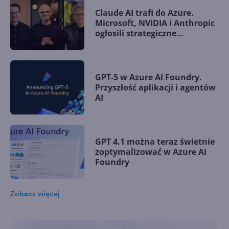
Claude AI trafi do Azure.
Microsoft, NVIDIA i Anthropic
ogłosili strategiczne
partnerstwo
GPT-5 w Azure AI Foundry.
Przyszłość aplikacji i agentów
AI
GPT 4.1 można teraz świetnie
zoptymalizować w Azure AI
Foundry
Zobacz
więcej
Grok 3, Sora i wiele innych
nowości w Azure AI Foundry