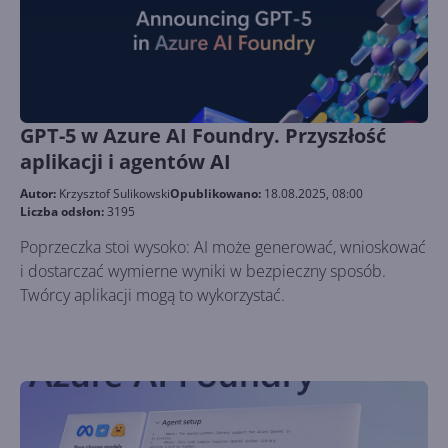
GPT-5 w Azure AI Foundry. Przyszłość
aplikacji i agentów AI
Autor:
Krzysztof Sulikowski
Opublikowano:
18.08.2025, 08:00
Liczba odsłon:
3195
Poprzeczka stoi wysoko: AI może generować, wnioskować
i dostarczać wymierne wyniki w bezpieczny sposób.
Twórcy aplikacji mogą to wykorzystać.