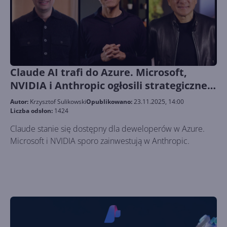
Claude AI trafi do Azure. Microsoft,
NVIDIA i Anthropic ogłosili strategiczne
partnerstwo
Autor:
Krzysztof Sulikowski
Opublikowano:
23.11.2025, 14:00
Liczba odsłon:
1424
Claude stanie się dostępny dla deweloperów w Azure.
Microsoft i NVIDIA sporo zainwestują w Anthropic.