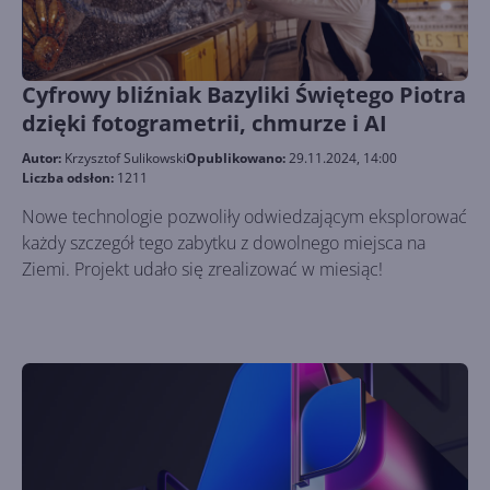
Cyfrowy bliźniak Bazyliki Świętego Piotra
dzięki fotogrametrii, chmurze i AI
Autor:
Krzysztof Sulikowski
Opublikowano:
29.11.2024, 14:00
Liczba odsłon:
1211
Nowe technologie pozwoliły odwiedzającym eksplorować
każdy szczegół tego zabytku z dowolnego miejsca na
Ziemi. Projekt udało się zrealizować w miesiąc!