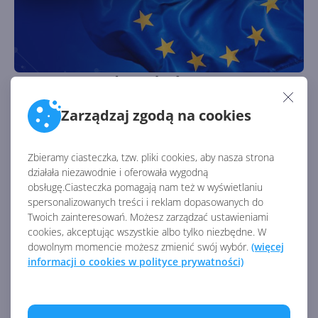
EU Data Boundary ukończone. Dane
klientów Microsoft pozostaną w Europie
Zarządzaj zgodą na cookies
Autor:
Krzysztof Sulikowski
Opublikowano:
27.02.2025, 16:40
Liczba odsłon:
1993
Zbieramy ciasteczka, tzw. pliki cookies, aby nasza strona
Microsoft ukończył ostatni etap wdrażania EU Data
działała niezawodnie i oferowała wygodną
Boundary dla klientów Microsoft Cloud. Co to dokładnie
obsługę.Ciasteczka pomagają nam też w wyświetlaniu
znaczy dla firm z Polski?
spersonalizowanych treści i reklam dopasowanych do
Twoich zainteresowań. Możesz zarządzać ustawieniami
cookies, akceptując wszystkie albo tylko niezbędne. W
dowolnym momencie możesz zmienić swój wybór.
(więcej
informacji o cookies w polityce prywatności)