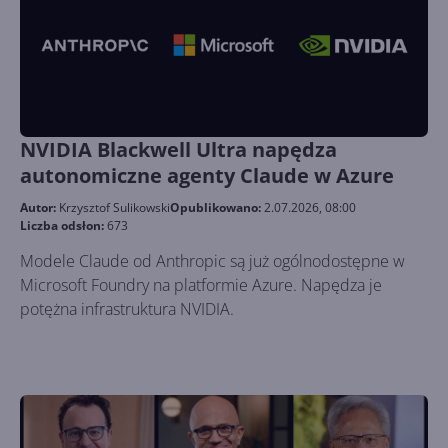
NVIDIA Blackwell Ultra napędza
autonomiczne agenty Claude w Azure
Autor:
Krzysztof Sulikowski
Opublikowano:
2.07.2026, 08:00
Liczba odsłon:
673
Modele Claude od Anthropic są już ogólnodostępne w
Microsoft Foundry na platformie Azure. Napędza je
potężna infrastruktura NVIDIA.