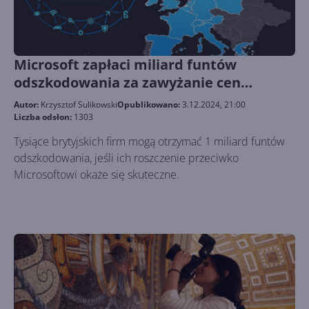
Microsoft zapłaci miliard funtów
odszkodowania za zawyżanie cen
Windows Server w chmurze?
Autor:
Krzysztof Sulikowski
Opublikowano:
3.12.2024, 21:00
Liczba odsłon:
1303
Tysiące brytyjskich firm mogą otrzymać 1 miliard funtów
odszkodowania, jeśli ich roszczenie przeciwko
Microsoftowi okaże się skuteczne.