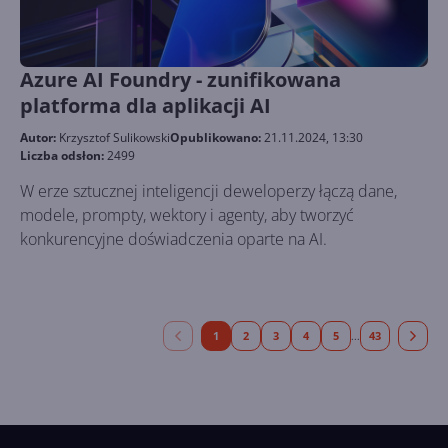
Azure AI Foundry - zunifikowana
platforma dla aplikacji AI
Autor:
Krzysztof Sulikowski
Opublikowano:
21.11.2024, 13:30
Liczba odsłon:
2499
W erze sztucznej inteligencji deweloperzy łączą dane,
modele, prompty, wektory i agenty, aby tworzyć
konkurencyjne doświadczenia oparte na AI.
1
2
3
4
5
43
...