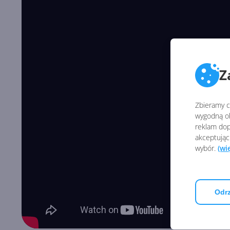
Z
Zbieramy ci
wygodną ob
reklam dop
akceptując
wybór.
(wi
Odrz