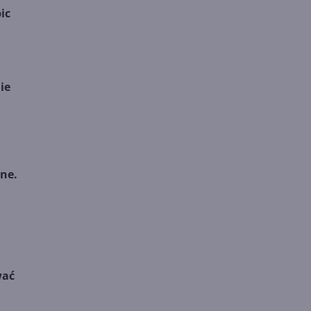
ic
ie
ne.
wać