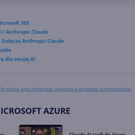
icrosoft 365
i i Anthropic Claude
. Dołącza Anthropic Claude
tudio
ą dla swojej AI
ft-nvidia-and-anthropic-announce-strategic-partnerships/
MICROSOFT AZURE
za
Claude AI trafi do Azure.