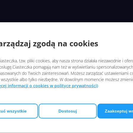
arządzaj zgodą na cookies
asteczka, tzw. pliki cookies, aby nasza strona działała niezawodnie i ofe
sługę.Ciasteczka pomagają nam też w wyświetlaniu spersonalizowanych 
asowanych do Twoich zainteresowań. Możesz zarządzać ustawieniami co
 wszystkie albo tylko niezbędne. W dowolnym momencie możesz zmieni
ęcej informacji o cookies w polityce prywatności)
uć wszystkie
Dostosuj
Zaakceptuj w