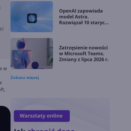
i
OpenAI zapowiada
model Astra.
Rozwiązał 10 starych
problemów
ci
matematycznych
Zatrzęsienie nowości
w Microsoft Teams.
Zmiany z lipca 2026 r.
e w
Zobacz
więcej
w
Lista zmian w
ft,
Microsoft 365 Copilot.
Podsumowanie lipca
2026
OpenAI tnie ceny
modeli GPT-5.6.