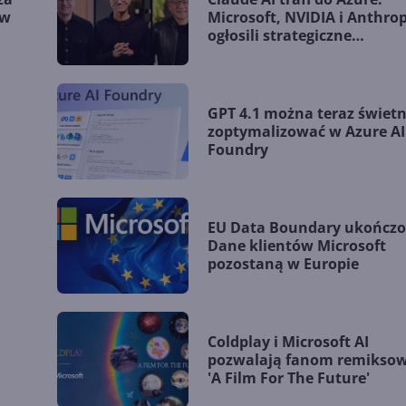
 w
Microsoft, NVIDIA i Anthrop
ogłosili strategiczne
partnerstwo
GPT 4.1 można teraz świetn
zoptymalizować w Azure AI
Foundry
EU Data Boundary ukończo
Dane klientów Microsoft
pozostaną w Europie
Coldplay i Microsoft AI
pozwalają fanom remikso
'A Film For The Future'