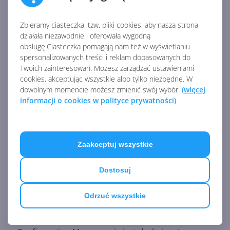
pomocą narzędzi wiersza poleceń robocopy i xcopy
z parametrem "/J".
Zbieramy ciasteczka, tzw. pliki cookies, aby nasza strona
Aktualizacje wydane 14 lutego 2023 roku lub
działała niezawodnie i oferowała wygodną
później mogą nie być oferowane z niektórych
obsługę.Ciasteczka pomagają nam też w wyświetlaniu
spersonalizowanych treści i reklam dopasowanych do
serwerów Windows Server Update Services (WSUS)
Twoich zainteresowań. Możesz zarządzać ustawieniami
dla wersji Windows 11 22H2. Aktualizacje pobiorą się
cookies, akceptując wszystkie albo tylko niezbędne. W
dowolnym momencie możesz zmienić swój wybór.
(więcej
na serwer WSUS, ale mogą nie rozpropagować się
informacji o cookies w polityce prywatności)
na urządzenia klienta. Dotyczy to jedynie serwerów
z Windows Server 2022, które zostały
zupgrade'owane z Windows Server 2016 bądź
Zaakceptuj wszystkie
Windows Server 2019. Problem ten jest
spowodowany przypadkowym usunięciem typów
Dostosuj
MIME Unified Update Platform (UUP) w trakcie
Odrzuć wszystkie
upgrade'u i może dotyczyć tak aktualizacji
zabezpieczeń, jak i aktualizacji funkcji. Microsoft