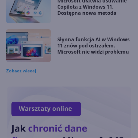
Microsoft ułatwia usuwanie
Copilota z Windows 11.
Dostępna nowa metoda
Słynna funkcja AI w Windows
11 znów pod ostrzałem.
Microsoft nie widzi problemu
Zobacz
więcej
Microsoft rezygnuje z
zapowiadanej funkcji
Copilota w Windows 11. Co go
zniechęciło?
Windows 11 staje się
platformą dla AI i agentów.
Nowości na Ignite 2025