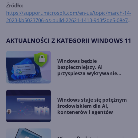
Źródło:
https://support.microsoft.com/en-us/topic/march-14-
2023-kb5023706-os-build-22621-1413-9d3f2de5-08e7-
4462-8fba-d944201f4ae1
AKTUALNOŚCI Z KATEGORII WINDOWS 11
Windows będzie
bezpieczniejszy. AI
przyspiesza wykrywanie
podatności zero-day
Windows staje się potężnym
środowiskiem dla AI,
kontenerów i agentów