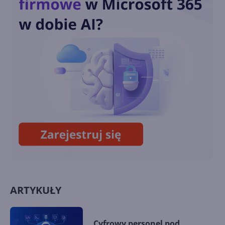
Nowe funkcje AI w Windows
11
Recall - flagowa funkcja AI w
Windows 11 w końcu wydana
ARTYKUŁY
Cyfrowy personel pod