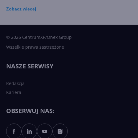
Zobacz
więcej
15 kamieni milowych w
Microsoft AI. Tak rodziła się
sztuczna inteligencja
© 2026 CentrumXP/Onex Group
Wszelkie prawa zastrzeżone
Najnowsze trendy w AI. Co
wydarzy się w 2026 roku w
NASZE SERWISY
sztucznej inteligencji?
Redakcja
Kariera
Każdy komputer z Windows
11 to teraz AI PC dzięki
Copilotowi
OBSERWUJ NAS:
Sztuczna inteligencja po