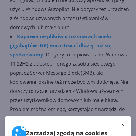
konfiguracji. Problem nie dotyczy aprowizacji przy
użyciu Windows Autopilot. Nie dotyczy też urządzeń
z Windows używanych przez użytkowników
domowych lub małe biura.
Kopiowanie plików o rozmiarach wielu
gigabajtów (GB) może trwać dłużej, niż się
spodziewamy.
Dotyczy to kopiowania do Windows
11 22H2 z udostępnionego zasobu sieciowego
poprzez Server Message Block (SMB), ale
kopiowanie lokalne też może być tym dotknięte. Nie
dotyczy to raczej urządzeń z Windows używanych
przez użytkowników domowych lub małe biura.
Problem można ominąć, korzystając z narzędzi do
kopiowania, które nie używają menedżera pamięci
podręcznej (buforowane I/O). Można to zrobić za
Zarządzaj zgodą na cookies