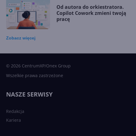
Od autora do orkiestratora.
Copilot Cowork zmieni twoją
pracę
Zobacz
więcej
15 kamieni milowych w
Microsoft AI. Tak rodziła się
sztuczna inteligencja
© 2026 CentrumXP/Onex Group
Wszelkie prawa zastrzeżone
Najnowsze trendy w AI. Co
wydarzy się w 2026 roku w
NASZE SERWISY
sztucznej inteligencji?
Redakcja
Kariera
Każdy komputer z Windows
11 to teraz AI PC dzięki
Copilotowi