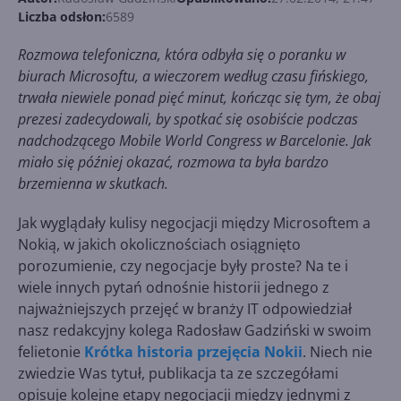
Liczba odsłon:
6589
Rozmowa telefoniczna, która odbyła się o poranku w
biurach Microsoftu, a wieczorem według czasu fińskiego,
trwała niewiele ponad pięć minut, kończąc się tym, że obaj
prezesi zadecydowali, by spotkać się osobiście podczas
nadchodzącego Mobile World Congress w Barcelonie. Jak
miało się później okazać, rozmowa ta była bardzo
brzemienna w skutkach.
Jak wyglądały kulisy negocjacji między Microsoftem a
Nokią, w jakich okolicznościach osiągnięto
porozumienie, czy negocjacje były proste? Na te i
wiele innych pytań odnośnie historii jednego z
najważniejszych przejęć w branży IT odpowiedział
nasz redakcyjny kolega Radosław Gadziński w swoim
felietonie
Krótka historia przejęcia Nokii
. Niech nie
zwiedzie Was tytuł, publikacja ta ze szczegółami
opisuje kolejne etapy negocjacji między jednymi z