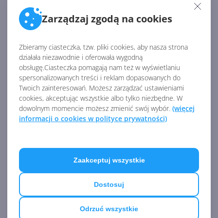
for People
Zarządzaj zgodą na cookies
Zbieramy ciasteczka, tzw. pliki cookies, aby nasza strona
Zapraszamy na darmowe
warsztaty: 4 sposoby na
działała niezawodnie i oferowała wygodną
ochronę danych w chmurze w
obsługę.Ciasteczka pomagają nam też w wyświetlaniu
dobie AI
spersonalizowanych treści i reklam dopasowanych do
Twoich zainteresowań. Możesz zarządzać ustawieniami
cookies, akceptując wszystkie albo tylko niezbędne. W
dowolnym momencie możesz zmienić swój wybór.
Bezpieczna praca zespołu
(więcej
sprzedażowego na Onex Day
informacji o cookies w polityce prywatności)
vol. 3
Zobacz
więcej
Zaakceptuj wszystkie
Czas na zapowiedź kolejnej
prelekcji Onex Day vol. 3!
Dostosuj
Odrzuć wszystkie