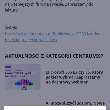
najważniejszych firm na świecie. Zapraszamy do
lektury!
Źródło:
http://www.centrumxp.pl/Publicystyka/2583,Krotka-
historia-przejecia-Nokii.aspx
AKTUALNOŚCI Z KATEGORII CENTRUMXP
Microsoft 365 E3 czy E5. Który
pakiet wybrać? Zapraszamy
na darmowy webinar
AI może służyć ludziom. Nowe
partnerstwo Onex Group i AI