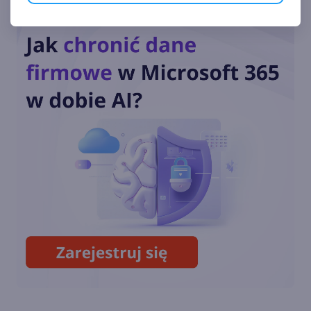
Poznaj agendę Onex Day vol.
3!
Zapraszamy na Konferencję
Onex Day - 3. edycja
Zapraszamy na darmowe
warsztaty: Jak zadbać o
bezpieczeństwo informacji w
Microsoft 365 i Copilot