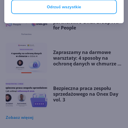
Odrzuć wszystkie
AI może służyć ludziom. Nowe
partnerstwo Onex Group i AI
for People
Zapraszamy na darmowe
warsztaty: 4 sposoby na
ochronę danych w chmurze w
dobie AI
Bezpieczna praca zespołu
sprzedażowego na Onex Day
vol. 3
Zobacz
więcej
Czas na zapowiedź kolejnej