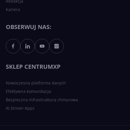
Redakcja
Kariera
Każdy komputer z Windows
11 to teraz AI PC dzięki
Copilotowi
OBSERWUJ NAS:
Sztuczna inteligencja po
polsku. Dość barier
językowych
SKLEP CENTRUMXP
Nowoczesna platforma danych
Efektywna komunikacja
Bezpieczna infrastruktura chmurowa
AI Driven Apps