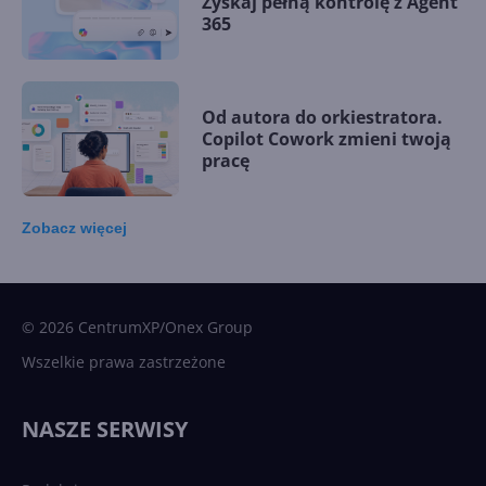
Zyskaj pełną kontrolę z Agent
365
Od autora do orkiestratora.
Copilot Cowork zmieni twoją
pracę
Zobacz
więcej
15 kamieni milowych w
Microsoft AI. Tak rodziła się
sztuczna inteligencja
© 2026 CentrumXP/Onex Group
Wszelkie prawa zastrzeżone
Najnowsze trendy w AI. Co
wydarzy się w 2026 roku w
NASZE SERWISY
sztucznej inteligencji?