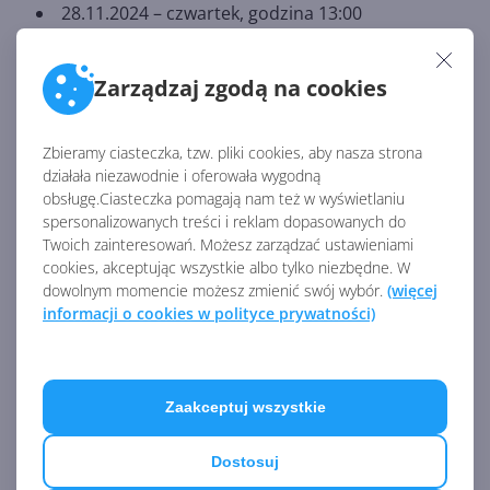
28.11.2024 – czwartek, godzina 13:00
5.12.2024 – czwartek, godzina 13:00
10.12.2024 – wtorek, godzina 13:00
Zarządzaj zgodą na cookies
Jak dołączyć?
Zbieramy ciasteczka, tzw. pliki cookies, aby nasza strona
działała niezawodnie i oferowała wygodną
Aby wziąć udział w bezpłatnych warsztatach,
obsługę.Ciasteczka pomagają nam też w wyświetlaniu
zarejestruj się i wybierz dogodny termin.
spersonalizowanych treści i reklam dopasowanych do
Link do rejestracji 👉
https://warsztaty-
Twoich zainteresowań. Możesz zarządzać ustawieniami
cookies, akceptując wszystkie albo tylko niezbędne. W
bezpieczenstwo-w-chmurze.onexgroup.pl/
dowolnym momencie możesz zmienić swój wybór.
(więcej
informacji o cookies w polityce prywatności)
AKTUALNOŚCI Z KATEGORII CENTRUMXP
Zaakceptuj wszystkie
Microsoft 365 E3 czy E5. Który
pakiet wybrać? Zapraszamy
na darmowy webinar
Dostosuj