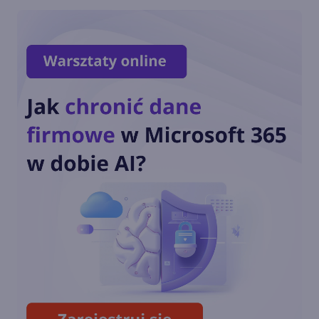
prelekcji Onex Day vol. 3!
Poznaj agendę Onex Day vol.
3!
Zapraszamy na Konferencję
Onex Day - 3. edycja
Zapraszamy na darmowe
warsztaty: Jak zadbać o
bezpieczeństwo informacji w
Microsoft 365 i Copilot