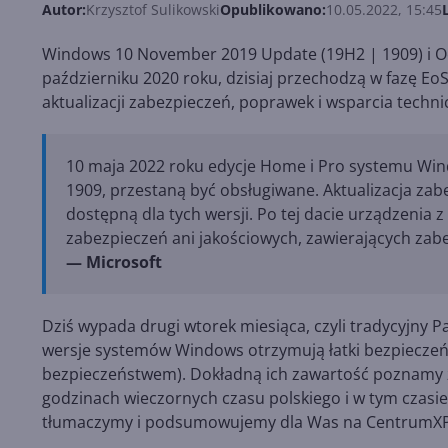
Autor:
Krzysztof Sulikowski
Opublikowano:
10.05.2022, 15:45
Windows 10 November 2019 Update (19H2 | 1909) i Oc
październiku 2020 roku, dzisiaj przechodzą w fazę EoS
aktualizacji zabezpieczeń, poprawek i wsparcia technic
10 maja 2022 roku edycje Home i Pro systemu Wind
1909, przestaną być obsługiwane. Aktualizacja zabe
dostępną dla tych wersji. Po tej dacie urządzenia 
zabezpieczeń ani jakościowych, zawierających zab
— Microsoft
Dziś wypada drugi wtorek miesiąca, czyli tradycyjny 
wersje systemów Windows otrzymują łatki bezpieczeńs
bezpieczeństwem). Dokładną ich zawartość poznamy za
godzinach wieczornych czasu polskiego i w tym czasie u
tłumaczymy i podsumowujemy dla Was na CentrumXP