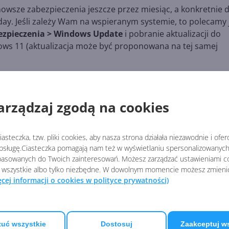
owsze zabezpieczenia jeszcze przez miesiąc, a konkretnie 
y. Jeśli zależy Wam na wspieranym systemie, to polecamy 
bezpieczenia > Windows Update
i pobranie aktualizacji do
ows 11 (aktualizacja może być proponowana na tej samej
arządzaj zgodą na cookies
ements/windows-10-20h2-end-of-servicing
asteczka, tzw. pliki cookies, aby nasza strona działała niezawodnie i ofe
WINDOWS 10
sługę.Ciasteczka pomagają nam też w wyświetlaniu spersonalizowanych 
asowanych do Twoich zainteresowań. Możesz zarządzać ustawieniami co
 wszystkie albo tylko niezbędne. W dowolnym momencie możesz zmieni
ęcej informacji o cookies w polityce prywatności)
Windows 10 22H2 z
poprawkami w listopadowe
aktualizacji opcjonalnej (bu
19045.5198)
uć wszystkie
Dostosuj
Zaakceptuj w