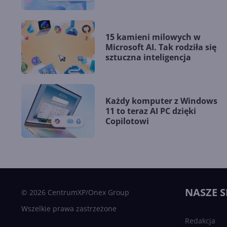
15 kamieni milowych w
Microsoft AI. Tak rodziła się
sztuczna inteligencja
Każdy komputer z Windows
11 to teraz AI PC dzięki
Copilotowi
NASZE S
© 2026 CentrumXP/Onex Group
Wszelkie prawa zastrzeżone
Redakcja