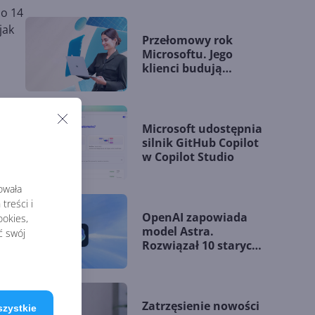
do 14
jak
Przełomowy rok
Microsoftu. Jego
klienci budują
przewagę dzięki AI
Microsoft udostępnia
silnik GitHub Copilot
w Copilot Studio
rowała
treści i
OpenAI zapowiada
okies,
model Astra.
ć swój
Rozwiązał 10 starych
problemów
j
matematycznych
ild
Zatrzęsienie nowości
szystkie