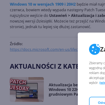
Windows 10 w wersjach 1909 i 20H2
będzie miał najn
czerwca, bowiem wtedy wypada następny Patch Tuesda
najszybsze wejście do
Ustawień > Aktualizacja i za
nowszej wersji
Dziesiątki.
Możecie też przejść na Wind
stronie), jednak tu lepiej się dłużej zastanowić.
Źródło:
Z
https://docs.microsoft.com/en-us/lifecycle/announc
Zbieramy ci
AKTUALNOŚCI Z KATEGORII 
wygodną ob
reklam dop
akceptując
wybór.
(wi
Aktualizacja bezpieczeństwa
Windows 10 22H2 w
grudniowym Patch Tuesday
Odrz