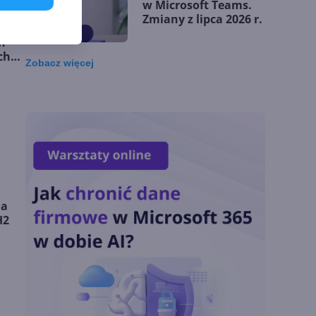
w Microsoft Teams.
Zmiany z lipca 2026 r.
h
ch
Zobacz
więcej
Lista zmian w
Microsoft 365 Copilot.
Podsumowanie lipca
2026
OpenAI tnie ceny
modeli GPT-5.6.
Odpowiedź na presję
ja
Chin
H2
Miliardy z AI i
chmury. Microsoft
ogłasza znakomite
wyniki i
superaplikację