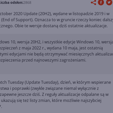
Liczba odsłon:
2868
tober 2020 Update (20H2), wydane w listopadzie 2019 i w
 (End of Support). Oznacza to w gruncie rzeczy koniec dals
znego. Obie te wersje dostaną dziś ostatnie aktualizacje.
ows 10, wersja 20H2, i wszystkie edycje Windows 10, wersj
zpieczeń z maja 2022 r., wydana 10 maja, jest ostatnią
z tymi edycjami nie będą otrzymywać miesięcznych aktualizac
ezpieczenia przed najnowszymi zagrożeniami.
Patch Tuesday (Update Tuesday), dzień, w którym wspierane
twa i poprawki (zwykle związane niemal wyłącznie z
pewne jeszcze dziś. Z reguły aktualizacje odpalane są w
kazują się też listy zmian, które możliwie najszybciej
.