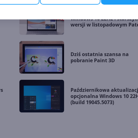
Aktualizacja zabezpieczeń
Windows 10 22H2 i starszyc
wersji w listopadowym Pat
Tuesday
Dziś ostatnia szansa na
pobranie Paint 3D
ws
Październikowa aktualizac
.
opcjonalna Windows 10 22
(build 19045.5073)