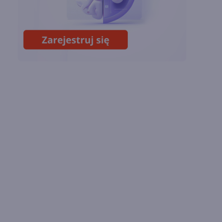
Sztuczna inteligencja
wspiera odkrycia
naukowe. OpenAI
startuje z nowym
programem