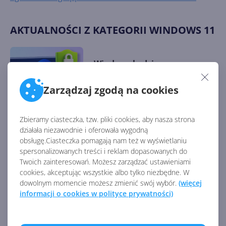
AKTUALNOŚCI Z KATEGORII WINDOWS 11
Windows będzie
bezpieczniejszy. AI
przyspiesza wykrywanie
Zarządzaj zgodą na cookies
podatności zero-day
Zbieramy ciasteczka, tzw. pliki cookies, aby nasza strona
Windows staje się potężnym
działała niezawodnie i oferowała wygodną
środowiskiem dla AI,
obsługę.Ciasteczka pomagają nam też w wyświetlaniu
kontenerów i agentów
spersonalizowanych treści i reklam dopasowanych do
Twoich zainteresowań. Możesz zarządzać ustawieniami
cookies, akceptując wszystkie albo tylko niezbędne. W
dowolnym momencie możesz zmienić swój wybór.
(więcej
Microsoft ułatwia usuwanie
informacji o cookies w polityce prywatności)
Copilota z Windows 11.
Dostępna nowa metoda