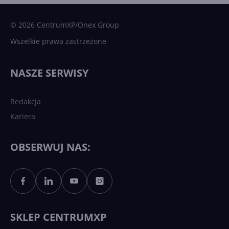
Microsoft AI. Tak rodziła się
sztuczna inteligencja
© 2026 CentrumXP/Onex Group
Wszelkie prawa zastrzeżone
Najnowsze trendy w AI. Co
wydarzy się w 2026 roku w
NASZE SERWISY
sztucznej inteligencji?
Redakcja
Kariera
Każdy komputer z Windows
11 to teraz AI PC dzięki
Copilotowi
OBSERWUJ NAS:
Sztuczna inteligencja po
polsku. Dość barier
językowych
SKLEP CENTRUMXP