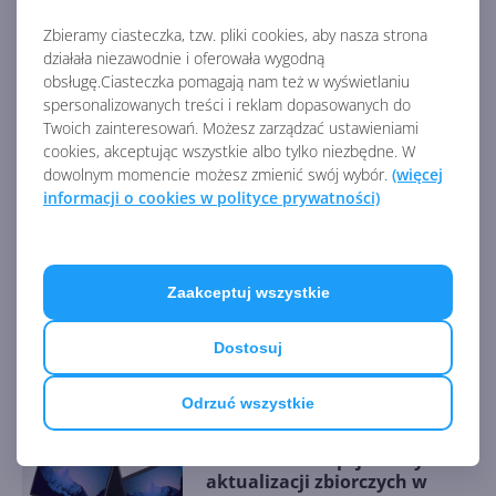
https://blogs.windows.com/windows-
insider/2023/11/16/releasing-windows-10-build-
Zbieramy ciasteczka, tzw. pliki cookies, aby nasza strona
działała niezawodnie i oferowała wygodną
19045-3754-to-release-preview-channel/
obsługę.Ciasteczka pomagają nam też w wyświetlaniu
AKTUALNOŚCI Z KATEGORII WINDOWS 10
spersonalizowanych treści i reklam dopasowanych do
Twoich zainteresowań. Możesz zarządzać ustawieniami
cookies, akceptując wszystkie albo tylko niezbędne. W
dowolnym momencie możesz zmienić swój wybór.
(więcej
Aktualizacja bezpieczeństwa
informacji o cookies w polityce prywatności)
Windows 10 22H2 w
grudniowym Patch Tuesday
Zaakceptuj wszystkie
Windows 10 22H2 z
poprawkami w listopadowej
Dostosuj
aktualizacji opcjonalnej (build
19045.5198)
Odrzuć wszystkie
Windows bez opcjonalnych
aktualizacji zbiorczych w