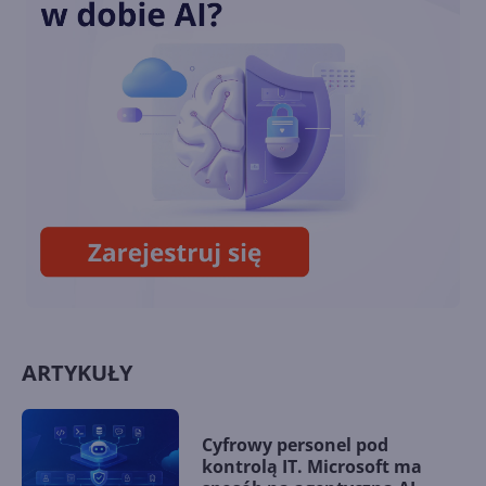
Przedłużone wsparcie
Windows 10 również dla
konsumentów. Ile będzie
kosztować?
Październikowa aktualizacja
opcjonalna Windows 10 22H2
(build 19045.5073)
ARTYKUŁY
Cyfrowy personel pod
kontrolą IT. Microsoft ma