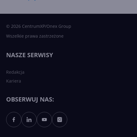
15 kamieni milowych w
Microsoft AI. Tak rodziła się
sztuczna inteligencja
© 2026 CentrumXP/Onex Group
Wszelkie prawa zastrzeżone
Najnowsze trendy w AI. Co
wydarzy się w 2026 roku w
NASZE SERWISY
sztucznej inteligencji?
Redakcja
Kariera
Każdy komputer z Windows
11 to teraz AI PC dzięki
Copilotowi
OBSERWUJ NAS:
Sztuczna inteligencja po
polsku. Dość barier
językowych