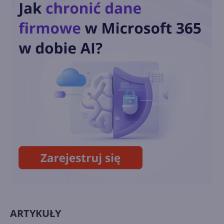
HoloLens po odejściu Aleksa
Kipmana?
Windows Holographic z
aktualizacją 22H1
Alex Kipman zaprzecza
pogłoskom o uśmierceniu
HoloLens
ARTYKUŁY