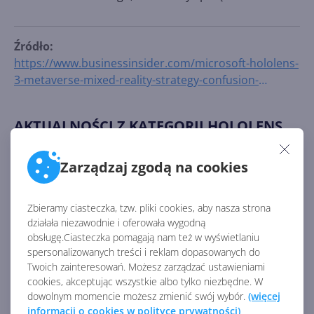
Źródło:
https://www.businessinsider.com/microsoft-hololens-
3-metaverse-mixed-reality-strategy-confusion-
rivalries-2022-2
AKTUALNOŚCI Z KATEGORII HOLOLENS
Zarządzaj zgodą na cookies
To już ostatnia aktualizacja
Windows Holographic dla
HoloLens 2
Zbieramy ciasteczka, tzw. pliki cookies, aby nasza strona
działała niezawodnie i oferowała wygodną
obsługę.Ciasteczka pomagają nam też w wyświetlaniu
spersonalizowanych treści i reklam dopasowanych do
Samsung Display dostarczy
Twoich zainteresowań. Możesz zarządzać ustawieniami
wyświetlacze microOLED dla
cookies, akceptując wszystkie albo tylko niezbędne. W
następnej generacji Mixed
dowolnym momencie możesz zmienić swój wybór.
(więcej
Reality Microsoftu?
informacji o cookies w polityce prywatności)