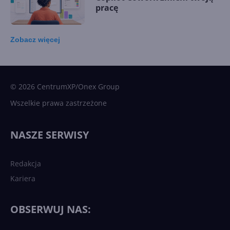
pracę
Zobacz
więcej
15 kamieni milowych w
Microsoft AI. Tak rodziła się
sztuczna inteligencja
© 2026 CentrumXP/Onex Group
Wszelkie prawa zastrzeżone
Najnowsze trendy w AI. Co
wydarzy się w 2026 roku w
NASZE SERWISY
sztucznej inteligencji?
Redakcja
Kariera
Każdy komputer z Windows
11 to teraz AI PC dzięki
Copilotowi
OBSERWUJ NAS: