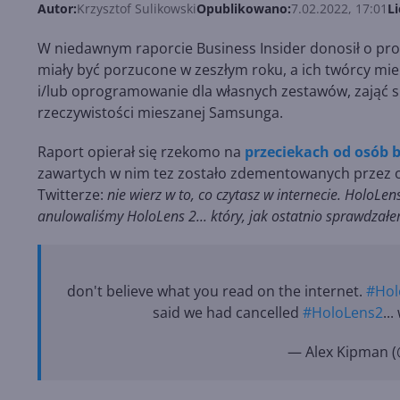
Autor:
Krzysztof Sulikowski
Opublikowano:
7.02.2022, 17:01
Li
W niedawnym raporcie Business Insider donosił o pr
miały być porzucone w zeszłym roku, a ich twórcy miel
i/lub oprogramowanie dla własnych zestawów, zająć si
rzeczywistości mieszanej Samsunga.
Raport opierał się rzekomo na
przeciekach od osób 
zawartych w nim tez zostało zdementowanych przez o
Twitterze:
nie wierz w to, co czytasz w internecie. HoloLens
anulowaliśmy HoloLens 2... który, jak ostatnio sprawdzał
don't believe what you read on the internet.
#Hol
said we had cancelled
#HoloLens2
..
— Alex Kipman 