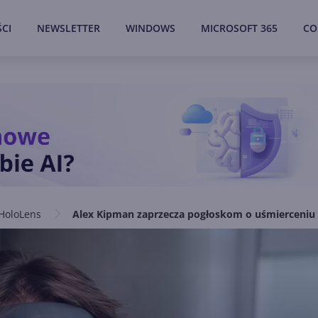
CI
NEWSLETTER
WINDOWS
MICROSOFT 365
CO
HoloLens
Alex Kipman zaprzecza pogłoskom o uśmierceniu