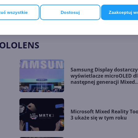
uć wszystkie
Dostosuj
Zaakceptuj w
e-dead-after-all-suggests-devices-creator
HOLOLENS
Samsung Display dostarczy
wyświetlacze microOLED d
następnej generacji Mixed
Reality Microsoftu?
Microsoft Mixed Reality Too
3 ukaże się w tym roku