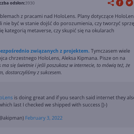
czba odsłon:
3930
oblemach z pracami nad HoloLens. Plany dotyczące HoloLen
i nie być w stanie dojść do porozumienia, czy tworzyć sprzę
ę kategorią metaverse, czy skupić się na okularach
bezpośrednio związanych z projektem.
Tymczasem wiele
jca chrzestnego HoloLens, Aleksa Kipmana. Pisze on na
 ma się świetnie i jeśli poszukasz w internecie, to mówią też, że
em, dostarczyliśmy z sukcesem.
oLens
is doing great and if you search said internet they als
. which last I checked we shipped with success [)-)
(@akipman)
February 3, 2022