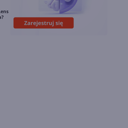
Lens
Sztuczna inteligencja
a?
wspiera odkrycia
naukowe. OpenAI
startuje z nowym
programem