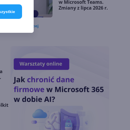
w Microsoft Teams.
Zmiany z lipca 2026 r.
szystkie
Zobacz
więcej
Lista zmian w
Microsoft 365 Copilot.
Podsumowanie lipca
2026
OpenAI tnie ceny
la
modeli GPT-5.6.
Odpowiedź na presję
Chin
lkit
Miliardy z AI i
chmury. Microsoft
ogłasza znakomite
wyniki i
superaplikację