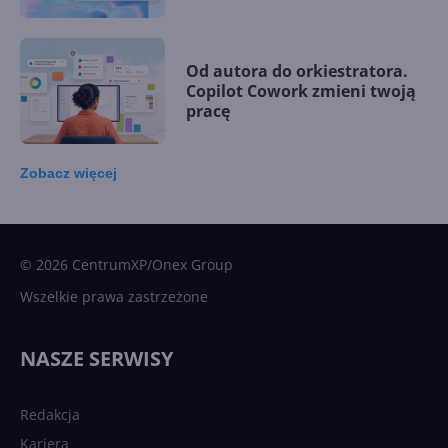
Od autora do orkiestratora.
Copilot Cowork zmieni twoją
pracę
Zobacz
więcej
15 kamieni milowych w
Microsoft AI. Tak rodziła się
sztuczna inteligencja
© 2026 CentrumXP/Onex Group
Wszelkie prawa zastrzeżone
Najnowsze trendy w AI. Co
wydarzy się w 2026 roku w
NASZE SERWISY
sztucznej inteligencji?
Redakcja
Kariera