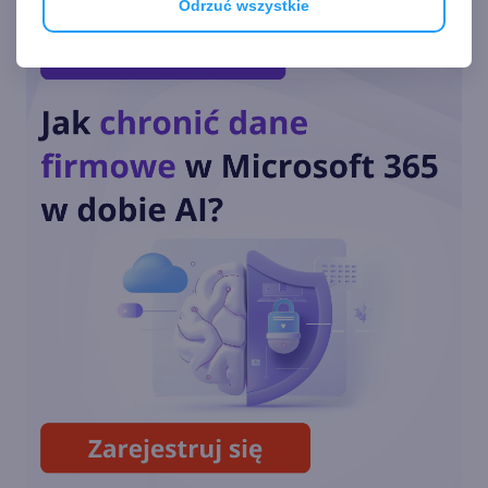
Odrzuć wszystkie
Dziś ostatnia szansa na
pobranie Paint 3D
Przedłużone wsparcie
Windows 10 również dla
konsumentów. Ile będzie
kosztować?
Październikowa aktualizacja
opcjonalna Windows 10 22H2
(build 19045.5073)