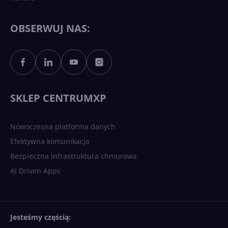
Każdy komputer z Windows
11 to teraz AI PC dzięki
Copilotowi
OBSERWUJ NAS:
Sztuczna inteligencja po
polsku. Dość barier
językowych
SKLEP CENTRUMXP
Nowoczesna platforma danych
Efektywna komunikacja
Bezpieczna infrastruktura chmurowa
AI Driven Apps
Jesteśmy częścią: