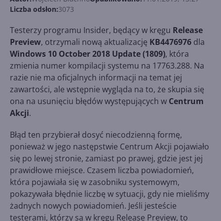
Liczba odsłon:
3073
Testerzy programu Insider, będący w kręgu
Release
Preview
, otrzymali nową aktualizację
KB4476976
dla
Windows 10 October 2018 Update (1809)
, która
zmienia numer kompilacji systemu na 17763.288. Na
razie nie ma oficjalnych informacji na temat jej
zawartości, ale wstępnie wygląda na to, że skupia się
ona na usunięciu błędów występujących w
Centrum
Akcji
.
Błąd ten przybierał dosyć niecodzienną formę,
ponieważ w jego następstwie Centrum Akcji pojawiało
się po lewej stronie, zamiast po prawej, gdzie jest jej
prawidłowe miejsce. Czasem liczba powiadomień,
która pojawiała się w zasobniku systemowym,
pokazywała błędnie liczbę w sytuacji, gdy nie mieliśmy
żadnych nowych powiadomień. Jeśli jesteście
testerami, którzy są w kręgu Release Preview, to