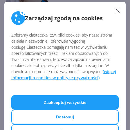
Windows 10 22H2 z
poprawkami w listopadowej
Zarządzaj zgodą na cookies
aktualizacji opcjonalnej (build
19045.5198)
Zbieramy ciasteczka, tzw. pliki cookies, aby nasza strona
działała niezawodnie i oferowała wygodną
Windows bez opcjonalnych
obsługę.Ciasteczka pomagają nam też w wyświetlaniu
aktualizacji zbiorczych w
spersonalizowanych treści i reklam dopasowanych do
grudniu
Twoich zainteresowań. Możesz zarządzać ustawieniami
cookies, akceptując wszystkie albo tylko niezbędne. W
dowolnym momencie możesz zmienić swój wybór.
(więcej
informacji o cookies w polityce prywatności)
Aktualizacja zabezpieczeń
Windows 10 22H2 i starszych
wersji w listopadowym Patch
Tuesday
Zaakceptuj wszystkie
Zobacz
więcej
Windows 10 LTSC z obsługą
Dostosuj
nowych procesorów i
wsparciem do 2027 r.