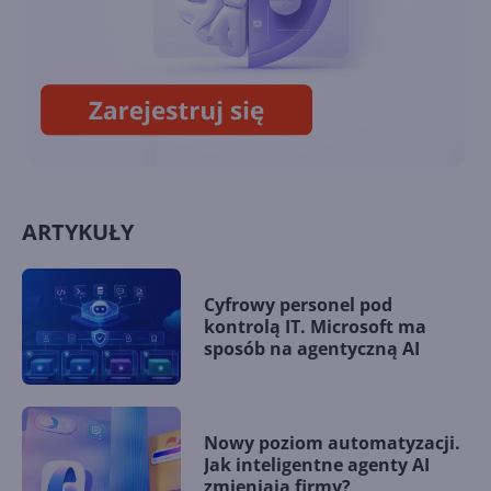
Coldplay i Microsoft AI
pozwalają fanom remiksować
'A Film For The Future'
ARTYKUŁY
Cyfrowy personel pod
kontrolą IT. Microsoft ma
sposób na agentyczną AI
Nowy poziom automatyzacji.
Jak inteligentne agenty AI
zmieniają firmy?