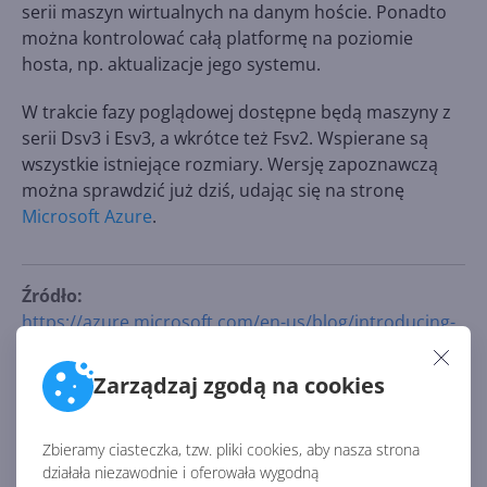
serii maszyn wirtualnych na danym hoście. Ponadto
można kontrolować całą platformę na poziomie
hosta, np. aktualizacje jego systemu.
W trakcie fazy poglądowej dostępne będą maszyny z
serii Dsv3 i Esv3, a wkrótce też Fsv2. Wspierane są
wszystkie istniejące rozmiary. Wersję zapoznawczą
można sprawdzić już dziś, udając się na stronę
Microsoft Azure
.
Źródło:
https://azure.microsoft.com/en-us/blog/introducing-
azure-dedicated-host/
Zarządzaj zgodą na cookies
AKTUALNOŚCI Z KATEGORII MICROSOFT
AZURE
Zbieramy ciasteczka, tzw. pliki cookies, aby nasza strona
działała niezawodnie i oferowała wygodną