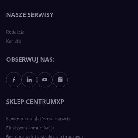
Najnowsze trendy w AI. Co
wydarzy się w 2026 roku w
NASZE SERWISY
sztucznej inteligencji?
Redakcja
Kariera
Każdy komputer z Windows
11 to teraz AI PC dzięki
Copilotowi
OBSERWUJ NAS:
Sztuczna inteligencja po
polsku. Dość barier
językowych
SKLEP CENTRUMXP
Nowoczesna platforma danych
Efektywna komunikacja
Bezpieczna infrastruktura chmurowa