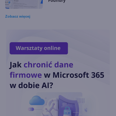
Foundry
Zobacz
więcej
Grok 3, Sora i wiele innych
nowości w Azure AI Foundry
EU Data Boundary
ukończone. Dane klientów
Microsoft pozostaną w
Europie
OpenAI o3-mini dostępny w
Microsoft Azure i GitHub
Copilot