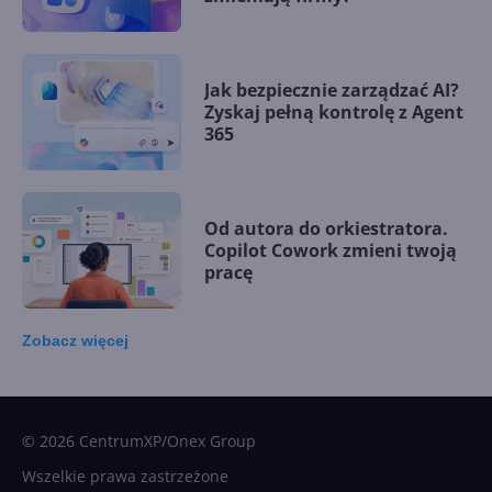
Jak bezpiecznie zarządzać AI?
Zyskaj pełną kontrolę z Agent
365
Od autora do orkiestratora.
Copilot Cowork zmieni twoją
pracę
Zobacz
więcej
15 kamieni milowych w
Microsoft AI. Tak rodziła się
sztuczna inteligencja
© 2026 CentrumXP/Onex Group
Wszelkie prawa zastrzeżone