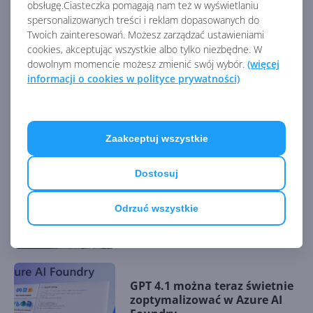
obsługę.Ciasteczka pomagają nam też w wyświetlaniu
spersonalizowanych treści i reklam dopasowanych do
NVIDIA Blackwell Ultra
Twoich zainteresowań. Możesz zarządzać ustawieniami
napędza autonomiczne
agenty Claude w Azure
cookies, akceptując wszystkie albo tylko niezbędne. W
dowolnym momencie możesz zmienić swój wybór.
(więcej
informacji o cookies w polityce prywatności)
Claude AI trafi do Azure.
Microsoft, NVIDIA i Anthropic
ogłosili strategiczne
Zaakceptuj wszystkie
partnerstwo
Dostosuj
GPT-5 w Azure AI Foundry.
Odrzuć wszystkie
Przyszłość aplikacji i agentów
AI
GPT 4.1 można teraz świetnie
zoptymalizować w Azure AI