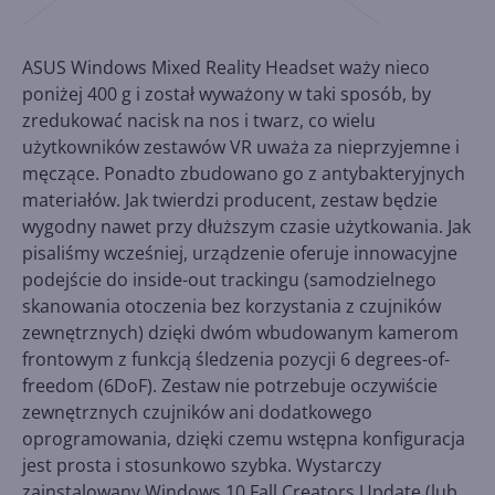
ASUS Windows Mixed Reality Headset waży nieco
poniżej 400 g i został wyważony w taki sposób, by
zredukować nacisk na nos i twarz, co wielu
użytkowników zestawów VR uważa za nieprzyjemne i
męczące. Ponadto zbudowano go z antybakteryjnych
materiałów. Jak twierdzi producent, zestaw będzie
wygodny nawet przy dłuższym czasie użytkowania. Jak
pisaliśmy wcześniej, urządzenie oferuje innowacyjne
podejście do inside-out trackingu (samodzielnego
skanowania otoczenia bez korzystania z czujników
zewnętrznych) dzięki dwóm wbudowanym kamerom
frontowym z funkcją śledzenia pozycji 6 degrees-of-
freedom (6DoF). Zestaw nie potrzebuje oczywiście
zewnętrznych czujników ani dodatkowego
oprogramowania, dzięki czemu wstępna konfiguracja
jest prosta i stosunkowo szybka. Wystarczy
zainstalowany Windows 10 Fall Creators Update (lub