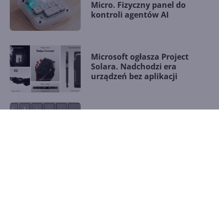
Micro. Fizyczny panel do
kontroli agentów AI
Microsoft ogłasza Project
Solara. Nadchodzi era
urządzeń bez aplikacji
O ten klawisz była awantura.
Microsoft ustępuje i szykuje
aktualizację
Smartfon OpenAI nadchodzi?
Agent AI ma zdominować
system