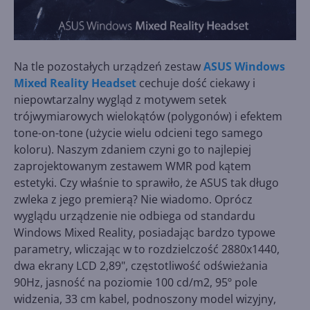
Na tle pozostałych urządzeń zestaw
ASUS Windows
Mixed Reality Headset
cechuje dość ciekawy i
niepowtarzalny wygląd z motywem setek
trójwymiarowych wielokątów (polygonów) i efektem
tone-on-tone (użycie wielu odcieni tego samego
koloru). Naszym zdaniem czyni go to najlepiej
zaprojektowanym zestawem WMR pod kątem
estetyki. Czy właśnie to sprawiło, że ASUS tak długo
zwleka z jego premierą? Nie wiadomo. Oprócz
wyglądu urządzenie nie odbiega od standardu
Windows Mixed Reality, posiadając bardzo typowe
parametry, wliczając w to rozdzielczość 2880x1440,
dwa ekrany LCD 2,89", częstotliwość odświeżania
90Hz, jasność na poziomie 100 cd/m2, 95º pole
widzenia, 33 cm kabel, podnoszony model wizyjny,