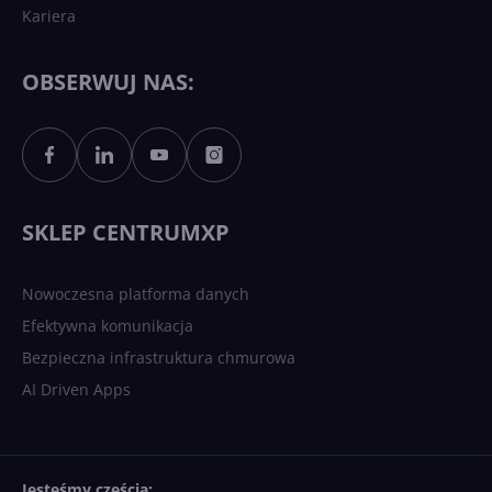
Kariera
Każdy komputer z Windows
11 to teraz AI PC dzięki
Copilotowi
OBSERWUJ NAS:
Sztuczna inteligencja po
polsku. Dość barier
językowych
SKLEP CENTRUMXP
Nowoczesna platforma danych
Efektywna komunikacja
Bezpieczna infrastruktura chmurowa
AI Driven Apps
Jesteśmy częścią: