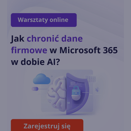
EU Data Boundary
ukończone. Dane klientów
Microsoft pozostaną w
Europie
OpenAI o3-mini dostępny w
Microsoft Azure i GitHub
Copilot
Coldplay i Microsoft AI
pozwalają fanom remiksować
'A Film For The Future'