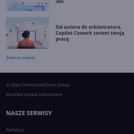
365
Od autora do orkiestratora.
Copilot Cowork zmieni twoją
pracę
Zobacz
więcej
15 kamieni milowych w
Microsoft AI. Tak rodziła się
sztuczna inteligencja
© 2026 CentrumXP/Onex Group
Wszelkie prawa zastrzeżone
Najnowsze trendy w AI. Co
wydarzy się w 2026 roku w
NASZE SERWISY
sztucznej inteligencji?
Redakcja