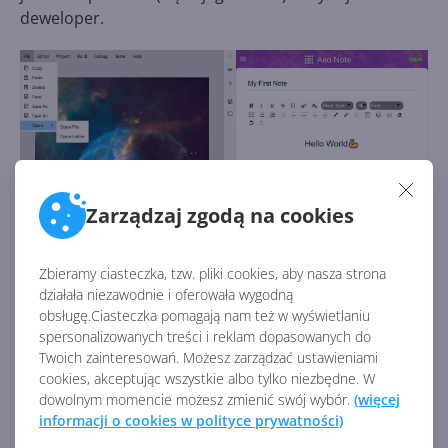
deweloper.
Zarządzaj zgodą na cookies
Zbieramy ciasteczka, tzw. pliki cookies, aby nasza strona
działała niezawodnie i oferowała wygodną
obsługę.Ciasteczka pomagają nam też w wyświetlaniu
spersonalizowanych treści i reklam dopasowanych do
Twoich zainteresowań. Możesz zarządzać ustawieniami
Trzeba tu koniecznie zaznaczyć, że TwoPaneView nie
cookies, akceptując wszystkie albo tylko niezbędne. W
jest tym samym
API, o którym pisaliśmy przed
dowolnym momencie możesz zmienić swój wybór.
(więcej
tygodniem
, a które również trafiło do Windows 10.
informacji o cookies w polityce prywatności)
TwoPaneView dotyczy zawartości poszczególnych