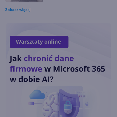
Zobacz
więcej
Windows 10 LTSC z obsługą
nowych procesorów i
wsparciem do 2027 r.
Dziś ostatnia szansa na
pobranie Paint 3D
Przedłużone wsparcie
Windows 10 również dla
konsumentów. Ile będzie
kosztować?
Październikowa aktualizacja