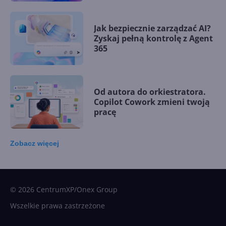
Jak bezpiecznie zarządzać AI?
Zyskaj pełną kontrolę z Agent
365
Od autora do orkiestratora.
Copilot Cowork zmieni twoją
pracę
Zobacz
więcej
15 kamieni milowych w
Microsoft AI. Tak rodziła się
sztuczna inteligencja
© 2026 CentrumXP/Onex Group
Wszelkie prawa zastrzeżone
Najnowsze trendy w AI. Co