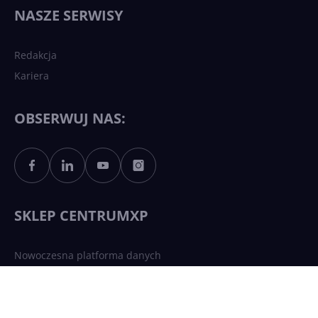
wydarzy się w 2026 roku w
NASZE SERWISY
sztucznej inteligencji?
Redakcja
Kariera
Każdy komputer z Windows
11 to teraz AI PC dzięki
Copilotowi
OBSERWUJ NAS:
Sztuczna inteligencja po
polsku. Dość barier
językowych
SKLEP CENTRUMXP
Nowoczesna platforma danych
Efektywna komunikacja
Bezpieczna infrastruktura chmurowa
AI Driven Apps