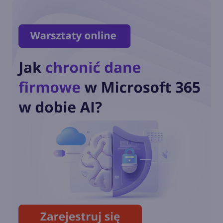
usunąć telefonu
Blender i inne aplikacje
Windows z ulepszeniami na
Snapdragon X Series
Microsoft dodaje nowe
narzędzia, aby usprawnić
wyszukiwanie plików w
OneDrive
Windows App ogólnodostępna
na wszystkich głównych
platformach