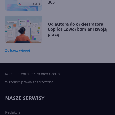
365
Od autora do orkiestratora.
Copilot Cowork zmieni twoją
pracę
Zobacz
więcej
15 kamieni milowych w
Microsoft AI. Tak rodziła się
sztuczna inteligencja
© 2026 CentrumXP/Onex Group
Wszelkie prawa zastrzeżone
Najnowsze trendy w AI. Co
wydarzy się w 2026 roku w
NASZE SERWISY
sztucznej inteligencji?
Redakcja