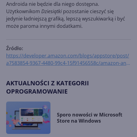
Androida nie będzie dla niego dostępna.
Użytkownikom
Dziesiątki
pozostanie cieszyć się
jedynie ładniejszą grafiką, lepszą wyszukiwarką i być
może paroma innymi dodatkami.
Źródło:
https://developer.amazon.com/blogs/appstore/post/
a7583854-9367-4480-99c4-15f91456558c/amazon-and-
microsoft-create-new-opportunities-for-developers-
and-increase-return-on-investment-in-the-amazon-
AKTUALNOŚCI Z KATEGORII
appstore
OPROGRAMOWANIE
Sporo nowości w Microsoft
Store na Windows