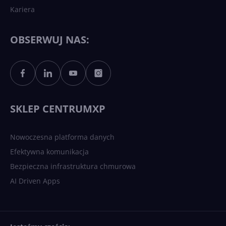
Kariera
Każdy komputer z Windows
11 to teraz AI PC dzięki
Copilotowi
OBSERWUJ NAS:
Sztuczna inteligencja po
polsku. Dość barier
językowych
SKLEP CENTRUMXP
Nowoczesna platforma danych
Efektywna komunikacja
Bezpieczna infrastruktura chmurowa
AI Driven Apps