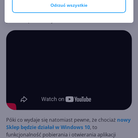
aplikacji. Czy prócz pobierania coś dzieje się
Odrzuć wszystkie
pomiędzy? Nie wiadomo. Na tym etapie kończy się też
pierwsza prezentacja:
Póki co wydaje się natomiast pewne, że chociaż
nowy
Sklep będzie działał w Windows 10
, to
funkcjonalność pobierania i otwierania aplikacji