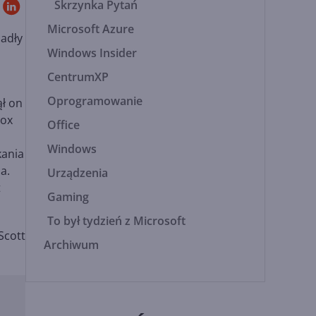
Skrzynka Pytań
Microsoft Azure
padły
Windows Insider
CentrumXP
Oprogramowanie
ął on
box
Office
Windows
kania
a.
Urządzenia
t
Gaming
To był tydzień z Microsoft
Scott
Archiwum