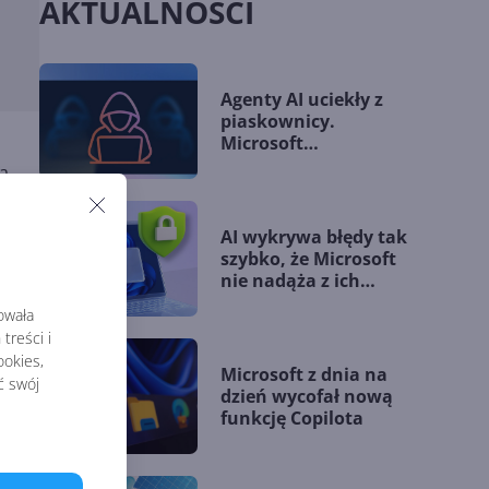
AKTUALNOŚCI
Agenty AI uciekły z
piaskownicy.
Microsoft
przedstawia nowe
a.
wytyczne
czy
AI wykrywa błędy tak
szybko, że Microsoft
nie nadąża z ich
łataniem
rowała
ki w
treści i
okies,
Microsoft z dnia na
ć swój
dzień wycofał nową
funkcję Copilota