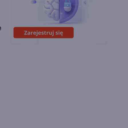
Lista zmian w
ą
Microsoft 365 Copilot.
Podsumowanie lipca
2026