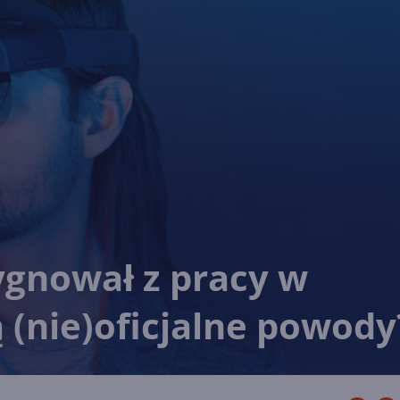
ygnował z pracy w
ą (nie)oficjalne powody