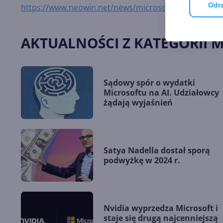
Odrz
https://www.neowin.net/news/microsoft-hololens-head
AKTUALNOŚCI Z KATEGORII 
Sądowy spór o wydatki
Microsoftu na AI. Udziałowcy
żądają wyjaśnień
Satya Nadella dostał sporą
podwyżkę w 2024 r.
Nvidia wyprzedza Microsoft i
staje się drugą najcenniejszą