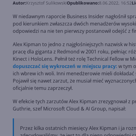
Autor:
Krzysztof Sulikowski
Opublikowano:
8.06.2022, 16:52
Li
W niedawnym raporcie Business Insider nagłośnił spr
pod kierunkiem zwłaszcza dwóch menadżerów wysokie
odpowiedzi na nie ten pierwszy postanowił odejść z firm
Alex Kipman to jedno z najgłośniejszych nazwisk w his
pracę dla giganta z Redmond w 2001 roku, pełniąc róż
Kinect i HoloLens. Pełnił też rolę Technical Fellow w 
dopuszczać się wykroczeń w miejscu pracy:
w tym o
ich wbrew ich woli. Inni menedżerowie mieli dokładać
Pojawił się nawet zarzut, że musiał mieć wyznaczony
oficjalnie temu zaprzeczył.
W efekcie tych zarzutów Alex Kipman zrezygnował z 
Guthrie, szef Microsoft Cloud & AI Group, napisał:
Przez kilka ostatnich miesięcy Alex Kipman i ja ro
zdecydowaliśmy, że jest to dla niego odpowiedni cz