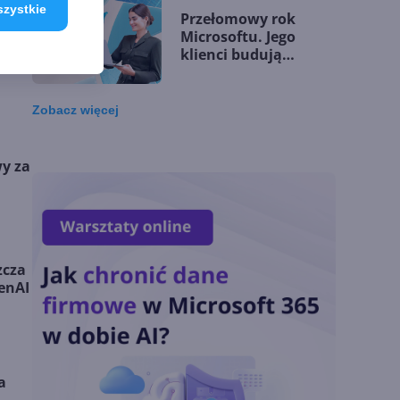
szystkie
Przełomowy rok
Microsoftu. Jego
klienci budują
przewagę dzięki AI
Zobacz
więcej
Microsoft udostępnia
silnik GitHub Copilot
wy za
w Copilot Studio
OpenAI zapowiada
model Astra.
zcza
Rozwiązał 10 starych
penAI
problemów
matematycznych
Zatrzęsienie nowości
w Microsoft Teams.
a
Zmiany z lipca 2026 r.