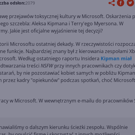
czba odsłon:
2079
awę przejawów toksycznej kultury w Microsoft. Oskarżenia 
go szczebla: Aleksa Kipmana i Terry'ego Myersona. W
y. Jakie jest oficjalne wyjaśnienie tej decyzji?
torii Microsoftu ostatniej dekady. W rzeczywistości rozpocz
ne funkcje. Najbardziej znany był z kierowania zespołami X
Microsoft. Według ostatniego raportu Insidera
Kipman miał
dtwarzania treści
NSFW
przy innych pracownikach czy doty
 starań, by nie pozostawiać kobiet samych w pobliżu Kipman
ch przez kadry "opiekunów" podczas spotkań, choć Microsof
pracy w Microsoft. W wewnętrznym e-mailu do pracowników 
zmawialiśmy o dalszym kierunku ścieżki zespołu. Wspólnie
as, by opuścić firmę i skorzystać z innych możliwości.