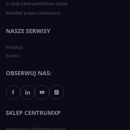
© 2026 CentrumXP/Onex Group
Wszelkie prawa zastrzeżone
Najnowsze trendy w AI. Co
wydarzy się w 2026 roku w
NASZE SERWISY
sztucznej inteligencji?
Redakcja
Kariera
Każdy komputer z Windows
11 to teraz AI PC dzięki
Copilotowi
OBSERWUJ NAS:
Sztuczna inteligencja po
polsku. Dość barier
językowych
SKLEP CENTRUMXP
Nowoczesna platforma danych