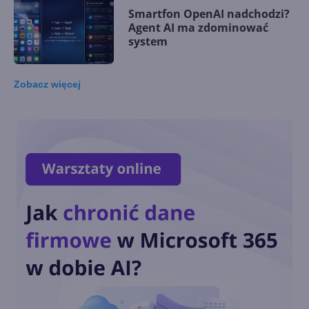
Smartfon OpenAI nadchodzi?
Agent AI ma zdominować
system
Zobacz
więcej
Microsoft wprowadza
autorski akcelerator AI. Maia
200 kosi konkurencję
Generatywna AI na co
czwartym laptopie w 2024 r.
Kiedy zdominuje rynek?
Microsoft opatentował
udostępnianie obrazu z VR do
VR