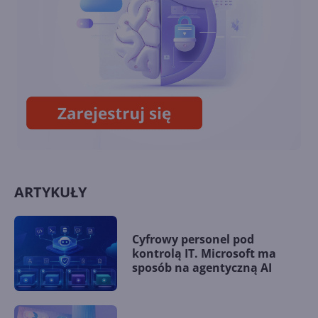
8BitDo wypuści klawiaturę i
mysz w stylu retro Xboksa
ARTYKUŁY
Cyfrowy personel pod
kontrolą IT. Microsoft ma
sposób na agentyczną AI