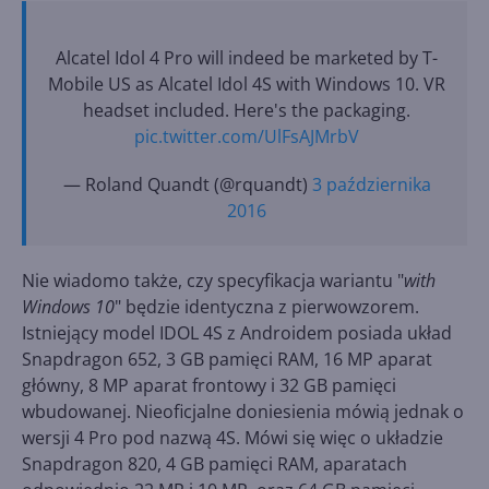
Alcatel Idol 4 Pro will indeed be marketed by T-
Mobile US as Alcatel Idol 4S with Windows 10. VR
headset included. Here's the packaging.
pic.twitter.com/UlFsAJMrbV
— Roland Quandt (@rquandt)
3 października
2016
Nie wiadomo także, czy specyfikacja wariantu "
with
Windows 10
" będzie identyczna z pierwowzorem.
Istniejący model IDOL 4S z Androidem posiada układ
Snapdragon 652, 3 GB pamięci RAM, 16 MP aparat
główny, 8 MP aparat frontowy i 32 GB pamięci
wbudowanej. Nieoficjalne doniesienia mówią jednak o
wersji 4 Pro pod nazwą 4S. Mówi się więc o układzie
Snapdragon 820, 4 GB pamięci RAM, aparatach