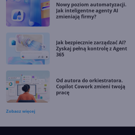
Nowy poziom automatyzacji.
Jak inteligentne agenty AI
zmieniają firmy?
Jak bezpiecznie zarządzać AI?
Zyskaj pełną kontrolę z Agent
365
Od autora do orkiestratora.
Copilot Cowork zmieni twoją
pracę
Zobacz
więcej
15 kamieni milowych w
Microsoft AI. Tak rodziła się
sztuczna inteligencja