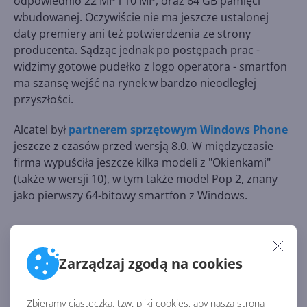
odpowiednio 22 MP i 10 MP, oraz 64 GB pamięci
wbudowanej. Oczywiście nie ma jeszcze ustalonej
daty premiery ani też potwierdzenia ze strony
producenta. Sądząc jednak po postępach prac -
widzimy gotowe pudełko z logo operatora - smartfon
ma szansę wejść na rynek w bardzo nieodległej
przyszłości.
Alcatel był
partnerem sprzętowym Windows Phone
jeszcze z czasów przed wersją 8.0. W międzyczasie
firma wypuściła jeszcze kilka modeli z "Okienkami"
(także w wersji 10), w tym także model Pop 2, znany
jako pierwszy 64-bitowy smartfon z Windows.
Źródło:
Zarządzaj zgodą na cookies
https://www.neowin.net/news/alcatel-idol-4s-with-
windows-10-leaks-includes-a-vr-headset
Zbieramy ciasteczka, tzw. pliki cookies, aby nasza strona