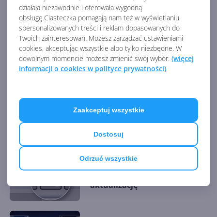
działała niezawodnie i oferowała wygodną
AKTUALNOŚCI Z KATEGORII URZĄDZENIA
obsługę.Ciasteczka pomagają nam też w wyświetlaniu
spersonalizowanych treści i reklam dopasowanych do
Twoich zainteresowań. Możesz zarządzać ustawieniami
OpenAI prezentuje Codex
cookies, akceptując wszystkie albo tylko niezbędne. W
Micro. Fizyczny panel do
dowolnym momencie możesz zmienić swój wybór.
(więcej
kontroli agentów AI
informacji o cookies w polityce prywatności)
Microsoft ogłasza Project
Zaakceptuj wszystkie
Solara. Nadchodzi era
urządzeń bez aplikacji
Dostosuj
Odrzuć wszystkie
O ten klawisz była awantura.
Microsoft ustępuje i szykuje
aktualizację