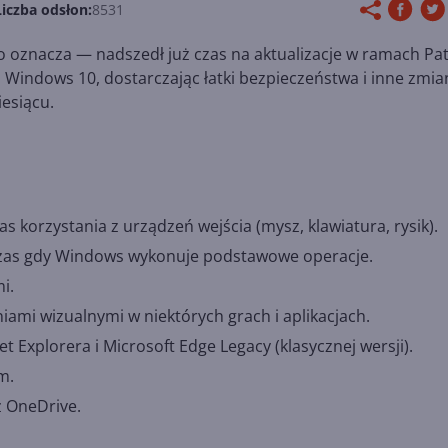
Liczba odsłon:
8531
to oznacza — nadszedł już czas na aktualizacje w ramach Pa
 Windows 10, dostarczając łatki bezpieczeństwa i inne zmia
esiącu.
 korzystania z urządzeń wejścia (mysz, klawiatura, rysik).
czas gdy Windows wykonuje podstawowe operacje.
i.
iami wizualnymi w niektórych grach i aplikacjach.
 Explorera i Microsoft Edge Legacy (klasycznej wersji).
m.
z OneDrive.