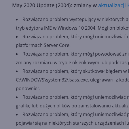
May 2020 Update (2004): zmiany w
aktualizacji
Rozwiązano problem występujący w niektórych a
tryb edytora IME w Windows 10 2004. Mógł on bloko
Rozwiązano problem, który mógł uniemożliwiać u
platformach Server Core.
Rozwiązano problem, który mógł powodować zniek
zmiany rozmiaru w trybie okienkowym lub podczas 
Rozwiązano problem, który skutkował błędem w ls
C:\WINDOWS\system32\lsass.exe, uległ awarii z ko
ponownie".
Rozwiązano problem, który mógł uniemożliwiać
grafikę lub dużych plików po zainstalowaniu aktuali
Rozwiązano problem, który mógł uniemożliwiać po
pojawiał się na niektórych starszych urządzeniach l