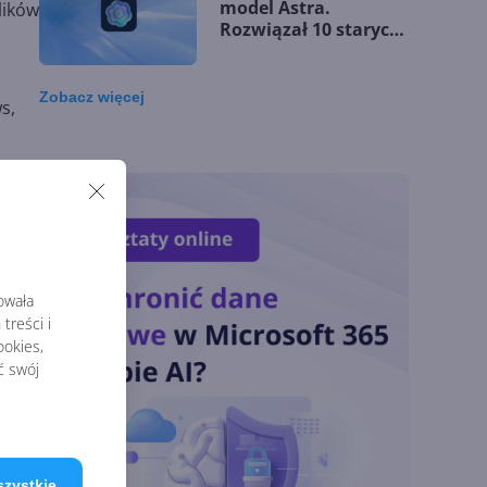
model Astra.
lików
Rozwiązał 10 starych
problemów
matematycznych
Zobacz
więcej
s,
Zatrzęsienie nowości
w Microsoft Teams.
Zmiany z lipca 2026 r.
i
bazy
Lista zmian w
Microsoft 365 Copilot.
rowała
Podsumowanie lipca
treści i
2026
okies,
ć swój
kiego
OpenAI tnie ceny
modeli GPT-5.6.
cia
Odpowiedź na presję
Chin
szystkie