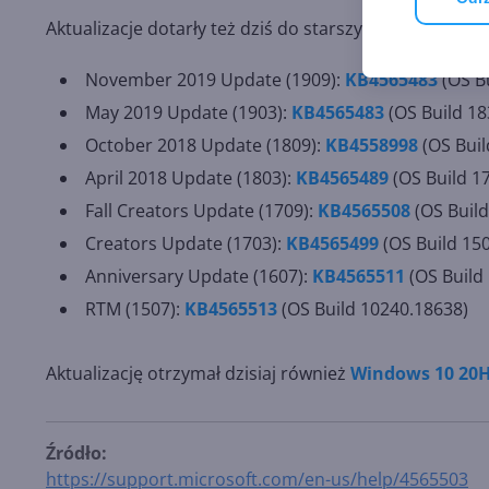
Aktualizacje dotarły też dziś do starszych wersji Wind
November 2019 Update (1909):
KB4565483
(OS B
May 2019 Update (1903):
KB4565483
(OS Build 18
October 2018 Update (1809):
KB4558998
(OS Buil
April 2018 Update (1803):
KB4565489
(OS Build 1
Fall Creators Update (1709):
KB4565508
(OS Build
Creators Update (1703):
KB4565499
(OS Build 15
Anniversary Update (1607):
KB4565511
(OS Build
RTM (1507):
KB4565513
(OS Build 10240.18638)
Aktualizację otrzymał dzisiaj również
Windows 10 20H
Źródło:
https://support.microsoft.com/en-us/help/4565503