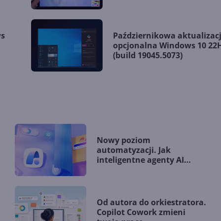
ws
Październikowa aktualizac
.
opcjonalna Windows 10 22
(build 19045.5073)
Nowy poziom
automatyzacji. Jak
inteligentne agenty AI
zmieniają firmy?
Od autora do orkiestratora.
Copilot Cowork zmieni