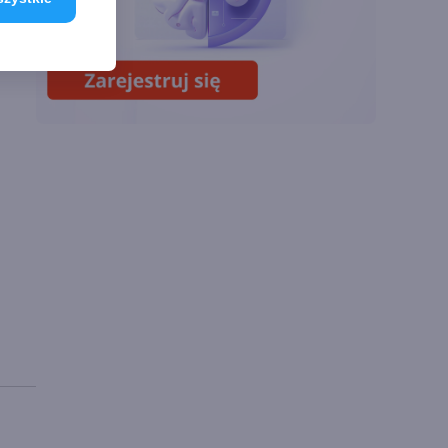
Miliardy z AI i
chmury. Microsoft
ogłasza znakomite
wyniki i
superaplikację