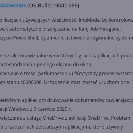
 KB4565503
(OS Build 19041.388)
plikacjach używających właściwości ImeMode, by kontrolow
wać automatyczne przełączania na Kanji lub Hiraganę.
życie PowerShell, by zmienić ustawienia regionalne system
ształcenia wizualne w niektórych grach i aplikacjach podc
przechodzenia z pełnego ekranu do okna.
ass.exe o treści (w tłumaczeniu) "Krytyczny proces system
dem stanu c0000008. Urządzenie musi zostać uruchomione
 niektórym aplikacjom drukowanie dokumentów zawierający
zacji Windows z 9 czerwca 2020 r.
łączenie z usługą OneDrive z aplikacji OneDrive. Problem
ub urządzeniach ze starszymi aplikacjami, które używały