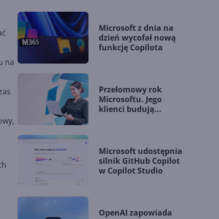
Microsoft z dnia na
ać
dzień wycofał nową
funkcję Copilota
u na
Przełomowy rok
zas
Microsoftu. Jego
klienci budują
przewagę dzięki AI
owy,
Microsoft udostępnia
silnik GitHub Copilot
ch
w Copilot Studio
OpenAI zapowiada