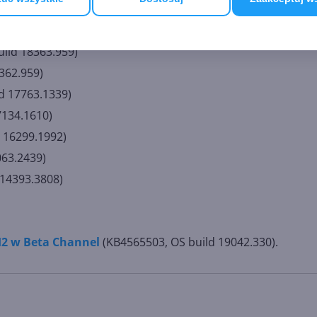
ows 10:
uild 18363.959)
362.959)
d 17763.1339)
7134.1610)
 16299.1992)
063.2439)
 14393.3808)
2 w Beta Channel
(KB4565503, OS build 19042.330).