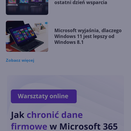
ostatni dzień wsparcia
Microsoft wyjaśnia, dlaczego
Windows 11 jest lepszy od
Windows 8.1
Zobacz
więcej
Lipcowy Patch Tuesday z
ważnymi poprawkami dla
Windows 7 i Windows 8.1
Windows 8.1 zacznie
ostrzegać o zbliżającym się
końcu wsparcia