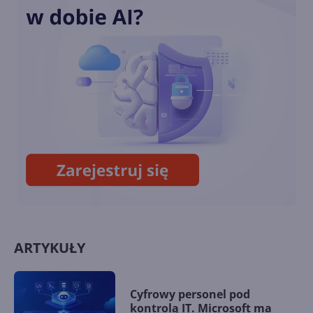
Animacje powiadomień toast
w Windows 8 miały wyglądać
inaczej
Windows 7 i 8.1 też zostały
załatane w tym miesiącu. Co
nowego w Patch Tuesday?
ARTYKUŁY
Cyfrowy personel pod
kontrolą IT. Microsoft ma