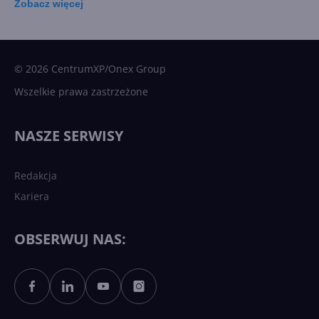
Zobacz
więcej
15 kamieni milowych w
Microsoft AI. Tak rodziła się
sztuczna inteligencja
© 2026 CentrumXP/Onex Group
Wszelkie prawa zastrzeżone
Najnowsze trendy w AI. Co
wydarzy się w 2026 roku w
NASZE SERWISY
sztucznej inteligencji?
Redakcja
Kariera
Każdy komputer z Windows
11 to teraz AI PC dzięki
Copilotowi
OBSERWUJ NAS:
Sztuczna inteligencja po
polsku. Dość barier
językowych