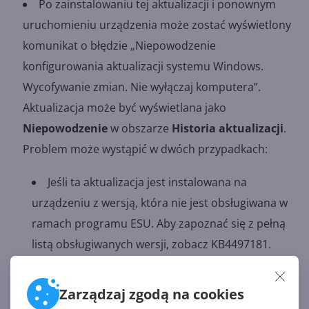
Po zainstalowaniu tej aktualizacji i ponownym
uruchomieniu urządzenia może zostać wyświetlony
komunikat o błędzie „Niepowodzenie
konfigurowania aktualizacji systemu Windows.
Wycofywanie zmian. Nie wyłączaj komputera”.
Aktualizacja może być wyświetlana jako
Niepowodzenie
w obszarze
Historia aktualizacji
.
Problem może wystąpić w dwóch przypadkach:
Jeśli ta aktualizacja jest instalowana na
urządzeniu z wersją, która nie jest obsługiwana w
ramach programu ESU. Aby zapoznać się z pełną
listą obsługiwanych wersji, zobacz KB4497181.
Jeśli nie masz zainstalowanego i aktywowanego
klucza dodatków MAK aktualizacji ESU.
Zarządzaj zgodą na cookies