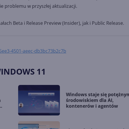
 problemu w przyszłej aktualizacji.
ch Beta i Release Preview (Insider), jak i Public Release.
a-5ee3-4501-aeec-db3bc73b2c7b
WINDOWS 11
Windows staje się potężny
a
środowiskiem dla AI,
kontenerów i agentów