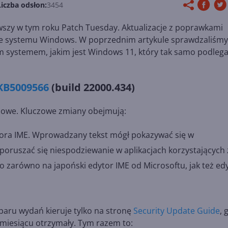
Liczba odsłon:
3454
wszy w tym roku Patch Tuesday. Aktualizacje z poprawkami
sje systemu Windows. W poprzednim artykule sprawdzaliśmy
 systemem, jakim jest Windows 11, który tak samo podleg
 KB5009566
(build 22000.434)
ciowe. Kluczowe zmiany obejmują:
ora IME. Wprowadzany tekst mógł pokazywać się w
poruszać się niespodziewanie w aplikacjach korzystających 
 zarówno na japoński edytor IME od Microsoftu, jak też ed
 paru wydań kieruje tylko na stronę
Security Update Guide
, 
m miesiącu otrzymały. Tym razem to: