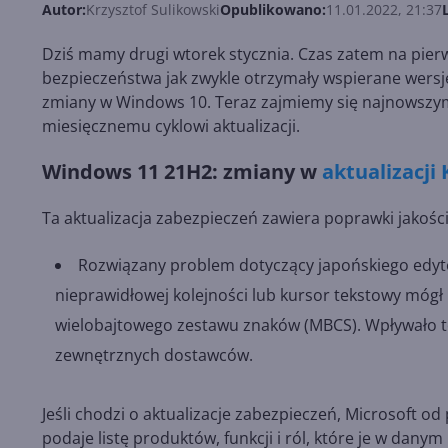
Autor:
Krzysztof Sulikowski
Opublikowano:
11.01.2022, 21:37
Dziś mamy drugi wtorek stycznia. Czas zatem na pier
bezpieczeństwa jak zwykle otrzymały wspierane wer
zmiany w Windows 10. Teraz zajmiemy się najnowszym
miesięcznemu cyklowi aktualizacji.
Windows 11 21H2: zmiany w
aktualizacji
Ta aktualizacja zabezpieczeń zawiera poprawki jakoś
Rozwiązany problem dotyczący japońskiego edyt
nieprawidłowej kolejności lub kursor tekstowy mógł 
wielobajtowego zestawu znaków (MBCS). Wpływało to
zewnętrznych dostawców.
Jeśli chodzi o aktualizacje zabezpieczeń, Microsoft od
podaje listę produktów, funkcji i ról, które je w dany