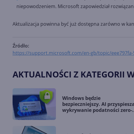
niepowodzeniem. Microsoft zapowiedział rozwiązanie
Aktualizacja powinna być już dostępna zarówno w kanała
Źródło:
https://support.microsoft.com/en-gb/topic/eee797f
AKTUALNOŚCI Z KATEGORII 
Windows będzie
bezpieczniejszy. AI przyspiesz
wykrywanie podatności zero-
day