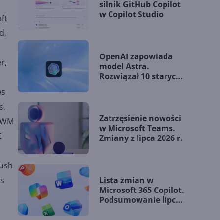
silnik GitHub Copilot
w Copilot Studio
ft
d,
OpenAI zapowiada
r,
model Astra.
Rozwiązał 10 starych
problemów
ws
matematycznych
s,
Zatrzęsienie nowości
 DWM
w Microsoft Teams.
E
Zmiany z lipca 2026 r.
Push
Lista zmian w
ws
Microsoft 365 Copilot.
Podsumowanie lipca
2026