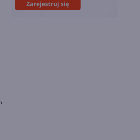
Duże zmiany dzięki
GPT i Claude Opus
m