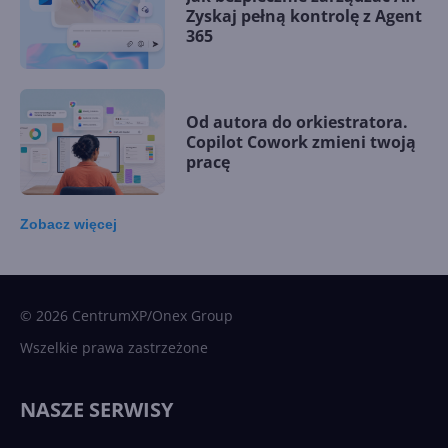
Zyskaj pełną kontrolę z Agent
365
Od autora do orkiestratora.
Copilot Cowork zmieni twoją
pracę
Zobacz
więcej
15 kamieni milowych w
Microsoft AI. Tak rodziła się
sztuczna inteligencja
© 2026 CentrumXP/Onex Group
Wszelkie prawa zastrzeżone
Najnowsze trendy w AI. Co
wydarzy się w 2026 roku w
NASZE SERWISY
sztucznej inteligencji?