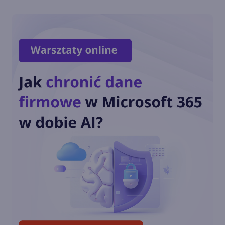
Windows 10 LTSC z obsługą
nowych procesorów i
wsparciem do 2027 r.
Dziś ostatnia szansa na
pobranie Paint 3D
Przedłużone wsparcie
Windows 10 również dla
konsumentów. Ile będzie
kosztować?
Październikowa aktualizacja
opcjonalna Windows 10 22H2
(build 19045.5073)