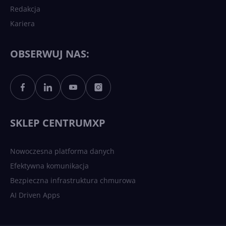
Redakcja
Kariera
Każdy komputer z Windows
11 to teraz AI PC dzięki
Copilotowi
OBSERWUJ NAS:
Sztuczna inteligencja po
polsku. Dość barier
językowych
SKLEP CENTRUMXP
Nowoczesna platforma danych
Efektywna komunikacja
Bezpieczna infrastruktura chmurowa
AI Driven Apps