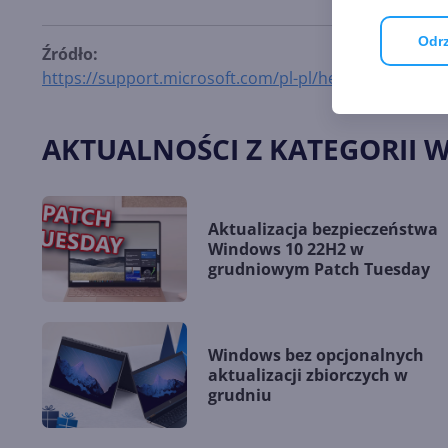
Odrz
Źródło:
https://support.microsoft.com/pl-pl/help/4549951
AKTUALNOŚCI Z KATEGORII 
Aktualizacja bezpieczeństwa
Windows 10 22H2 w
grudniowym Patch Tuesday
Windows bez opcjonalnych
aktualizacji zbiorczych w
grudniu