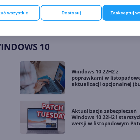
uć wszystkie
Dostosuj
Zaakceptuj w
WINDOWS 10
Windows 10 22H2 z
poprawkami w listopadowe
aktualizacji opcjonalnej (bu
19045.5198)
Aktualizacja zabezpieczeń
Windows 10 22H2 i starszyc
wersji w listopadowym Pat
Tuesday