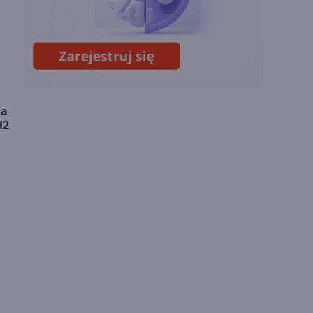
Miliardy z AI i
chmury. Microsoft
ogłasza znakomite
wyniki i
superaplikację
ja
H2