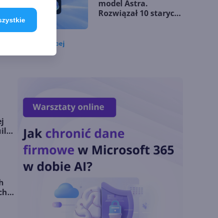
model Astra.
Rozwiązał 10 starych
szystkie
problemów
matematycznych
Zobacz
więcej
Zatrzęsienie nowości
w Microsoft Teams.
Zmiany z lipca 2026 r.
Lista zmian w
j
Microsoft 365 Copilot.
ild
Podsumowanie lipca
2026
OpenAI tnie ceny
h
modeli GPT-5.6.
ch
Odpowiedź na presję
Chin