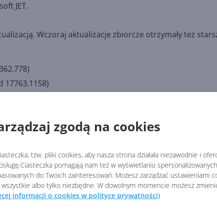
oft JET.
lizacją. Wczoraj aktualizacje zbiorcze otrzymały też stars
362.778)
ld 17763.1158)
7134.1425)
 16299.1806)
arządzaj zgodą na cookies
063.2346)
 14393.3630)
asteczka, tzw. pliki cookies, aby nasza strona działała niezawodnie i ofe
sługę.Ciasteczka pomagają nam też w wyświetlaniu spersonalizowanych 
asowanych do Twoich zainteresowań. Możesz zarządzać ustawieniami co
s 7 i Windows 8.1. Użytkownicy tego pierwszego muszą jed
 wszystkie albo tylko niezbędne. W dowolnym momencie możesz zmieni
ęcej informacji o cookies w polityce prywatności)
 pobierać. Dodatkowo aktualizację w Slow Ring otrzymał
ej w następnych artykułach.