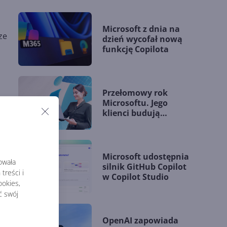
Microsoft z dnia na
ze
dzień wycofał nową
funkcję Copilota
Przełomowy rok
Microsoftu. Jego
klienci budują
przewagę dzięki AI
Microsoft udostępnia
rowała
silnik GitHub Copilot
treści i
w Copilot Studio
okies,
nak
ć swój
OpenAI zapowiada