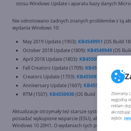
stosu Windows Update i aparatu bazy danych Micros
Nie odnotowano żadnych znanych problemów z tą aktua
wydania Windows 10:
May 2019 Update (1903):
KB4549951
(OS Build 18
October 2018 Update (1809):
KB4549949
(OS Bui
April 2018 Update (1803):
KB4550922
(OS Build 1
Fall Creators Update (1709):
KB4550927
(OS Build
Z
Creators Update (1703):
KB4550939
(OS Build 15
Anniversary Update (1607):
KB4550929
(OS Build
Zbieramy ci
RTM (1507):
KB4550930
(OS Build 10240.18545)
wygodną ob
reklam dop
Aktualizacje otrzymały też starsze systemy — Window
akceptując
wybór.
(wi
posiadać wykupione wsparcie (ESU), aby móc je nadal
Windows 10 20H1. O wydaniach tych przeczytacie więc