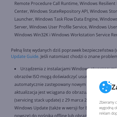
Remote Procedure Call Runtime, Windows Resilient 
Center, Windows StateRepository API, Windows Sto
Launcher, Windows Task Flow Data Engine, Windows
Server, Windows User Profile Service, Windows Use
Windows Win32K i Windows Workstation Service Re
Pełną listę wydanych dziś poprawek bezpieczeństwa (
Update Guide.
Jeśli natomiast chodzi o znane problem
Urządzenia z instalacjami Windows stworzonymi
obrazów ISO mogą doświadczyć usunięcia klasycznego 
automatycznie zastępowany nowym Microsoft Edge (
Z
aktualizacja jest wciągana do obrazu/nośnika bez 
(servicing stack update) z 29 marca 2021 r. lub now
Zbieramy ci
Windows Update (także w wersji for Business). Aby 
wygodną ob
reklam dop
nowsze) do nośnika offline lub obrazu ISO przed d