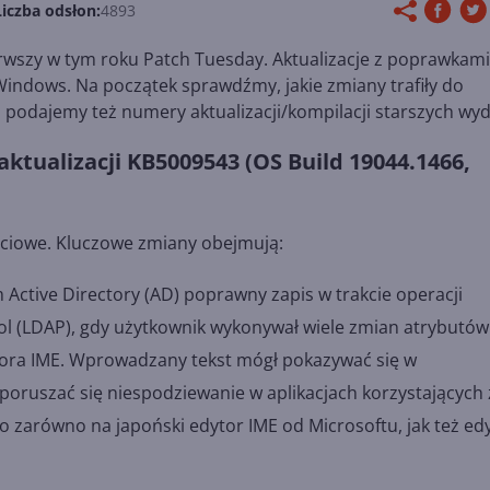
Liczba odsłon:
4893
erwszy w tym roku Patch Tuesday. Aktualizacje z poprawkami
Windows. Na początek sprawdźmy, jakie zmiany trafiły do
 podajemy też numery aktualizacji/kompilacji starszych wy
ktualizacji KB5009543 (OS Build 19044.1466,
ościowe. Kluczowe zmiany obejmują:
ctive Directory (AD) poprawny zapis w trakcie operacji
ol (LDAP), gdy użytkownik wykonywał wiele zmian atrybutów
ora IME. Wprowadzany tekst mógł pokazywać się w
poruszać się niespodziewanie w aplikacjach korzystających 
 zarówno na japoński edytor IME od Microsoftu, jak też ed