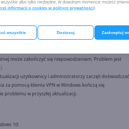
 wszystkie albo tylko niezbędne. W dowolnym momencie możesz zmieni
niej, rozwiązanie jest banalnie proste — wystarczy pobrać i
ęcej informacji o cookies w polityce prywatności)
1 roku (KB5003690) niektóre urządzenia nie mogą zainstalow
B5004945) lub nowszych. Wyświetla się przy tym błąd
uć wszystkie
Dostosuj
Zaakceptuj w
związanie Microsoft opisuje w KB5005322.
 połączenia do urządzeń w niezaufanej domenie za pomocą Pu
gentnej może zakończyć się niepowodzeniem. Problem jest
).
ualizacji użytkownicy i administratorzy zaczęli doświadcza
ia za pomocą klienta VPN w Windows kończą się
 problemu w przyszłej aktualizacji.
ndows 10: