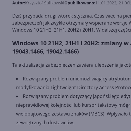
Autor:
Krzysztof Sulikowski
Opublikowano:
11.01.2022, 21:06
Dziś przypada drugi wtorek stycznia. Czas więc na pi
zabezpieczeń jak zwykle otrzymały wspierane wersje 
Windows 10 21H2, 21H1, 20H2 i 20H1. W dalszej części
Windows 10 21H2, 21H1 i 20H2: zmiany w a
19043.1466, 19042.1466)
Ta aktualizacja zabezpieczeń zawiera ulepszenia jak
Rozwiązany problem uniemożliwiający atrybutom A
modyfikowania Lightweight Directory Access Protoc
Rozwiązany problem dotyczący japońskiego edyt
nieprawidłowej kolejności lub kursor tekstowy mógł 
wielobajtowego zestawu znaków (MBCS). Wpływało to
zewnętrznych dostawców.