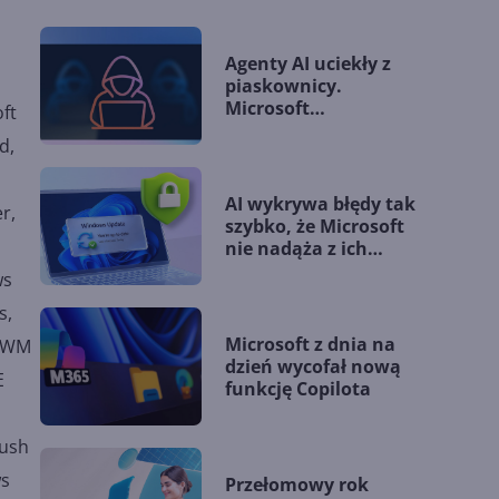
Agenty AI uciekły z
piaskownicy.
Microsoft
ft
przedstawia nowe
d,
wytyczne
AI wykrywa błędy tak
r,
szybko, że Microsoft
nie nadąża z ich
łataniem
ws
s,
Microsoft z dnia na
 DWM
dzień wycofał nową
E
funkcję Copilota
Push
ws
Przełomowy rok