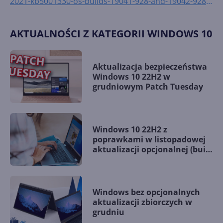
2021-kb5001330-os-builds-19041-928-and-19042-928-
cead30cd-f284-4115-a42f-d67fec538490
AKTUALNOŚCI Z KATEGORII WINDOWS 10
Aktualizacja bezpieczeństwa
Windows 10 22H2 w
grudniowym Patch Tuesday
Windows 10 22H2 z
poprawkami w listopadowej
aktualizacji opcjonalnej (build
19045.5198)
Windows bez opcjonalnych
aktualizacji zbiorczych w
grudniu