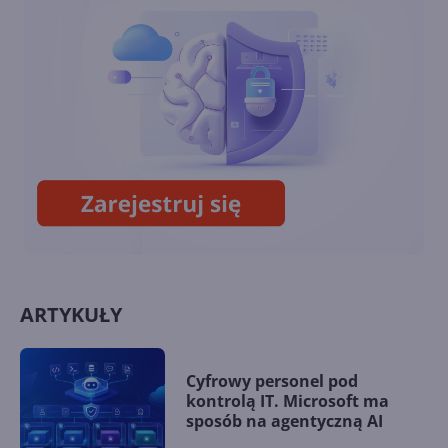
Windows 10 również dla
konsumentów. Ile będzie
kosztować?
Październikowa aktualizacja
opcjonalna Windows 10 22H2
(build 19045.5073)
ARTYKUŁY
Cyfrowy personel pod
kontrolą IT. Microsoft ma
sposób na agentyczną AI