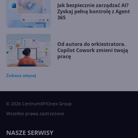
Jak bezpiecznie zarządzać AI?
Zyskaj pełną kontrolę z Agent
365
Od autora do orkiestratora.
Copilot Cowork zmieni twoją
pracę
Zobacz
więcej
15 kamieni milowych w
Microsoft AI. Tak rodziła się
sztuczna inteligencja
© 2026 CentrumXP/Onex Group
Wszelkie prawa zastrzeżone
Najnowsze trendy w AI. Co
wydarzy się w 2026 roku w
NASZE SERWISY
sztucznej inteligencji?