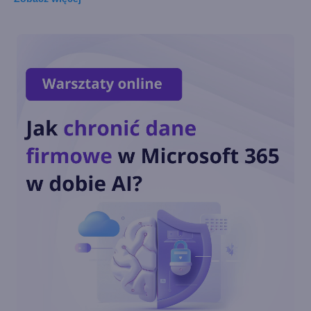
Windows 10 LTSC z obsługą
nowych procesorów i
wsparciem do 2027 r.
Dziś ostatnia szansa na
pobranie Paint 3D
Przedłużone wsparcie
Windows 10 również dla
konsumentów. Ile będzie
kosztować?
Październikowa aktualizacja
opcjonalna Windows 10 22H2
(build 19045.5073)