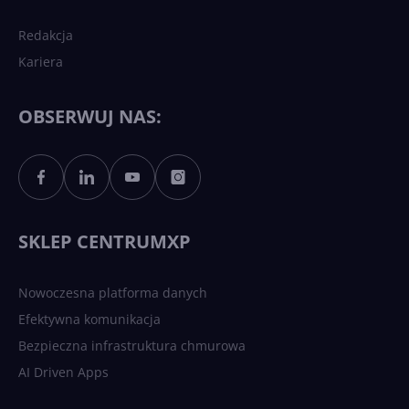
Redakcja
Kariera
Każdy komputer z Windows
11 to teraz AI PC dzięki
Copilotowi
OBSERWUJ NAS:
Sztuczna inteligencja po
polsku. Dość barier
językowych
SKLEP CENTRUMXP
Nowoczesna platforma danych
Efektywna komunikacja
Bezpieczna infrastruktura chmurowa
AI Driven Apps