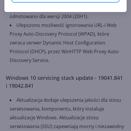
Build ten zawiera wszystkie zmiany, które
odnotowano dla wersji 2004 (20H1).
Ulepszono możliwość ignorowania URL-i Web
Proxy Auto-Discovery Protocol (WPAD), które
zwraca serwer Dynamic Host Configuration
Protocol (DHCP), przez WinHTTP Web Proxy Auto-
Discovery Service.
Windows 10 servicing stack update - 19041.841
i 19042.841
Aktualizacja dodaje ulepszenia jakości dla stosu
serwisowania, komponentu, który instaluje
aktualizacje Windows. Aktualizacje stosu
serwisowania (SSU) zapewniają mocny i niezawodny