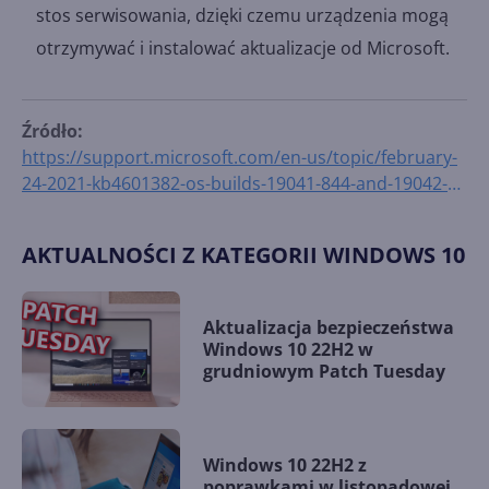
stos serwisowania, dzięki czemu urządzenia mogą
otrzymywać i instalować aktualizacje od Microsoft.
Źródło:
https://support.microsoft.com/en-us/topic/february-
24-2021-kb4601382-os-builds-19041-844-and-19042-
844-preview-1a7ed2b4-017d-2644-a1e8-dd6bf14cba76
AKTUALNOŚCI Z KATEGORII WINDOWS 10
Aktualizacja bezpieczeństwa
Windows 10 22H2 w
grudniowym Patch Tuesday
Windows 10 22H2 z
poprawkami w listopadowej