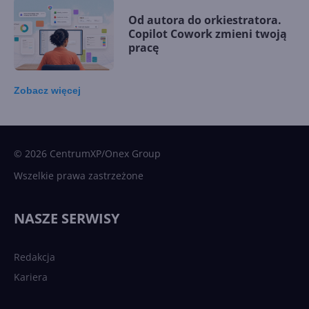
Od autora do orkiestratora.
Copilot Cowork zmieni twoją
pracę
Zobacz
więcej
15 kamieni milowych w
Microsoft AI. Tak rodziła się
sztuczna inteligencja
© 2026 CentrumXP/Onex Group
Wszelkie prawa zastrzeżone
Najnowsze trendy w AI. Co
wydarzy się w 2026 roku w
NASZE SERWISY
sztucznej inteligencji?
Redakcja
Kariera
Każdy komputer z Windows
11 to teraz AI PC dzięki
Copilotowi