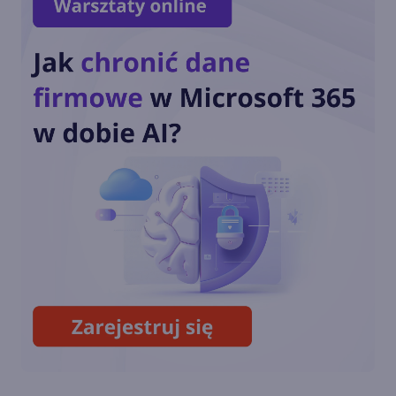
Dziś ostatnia szansa na
pobranie Paint 3D
Przedłużone wsparcie
Windows 10 również dla
konsumentów. Ile będzie
kosztować?
Październikowa aktualizacja
opcjonalna Windows 10 22H2
(build 19045.5073)