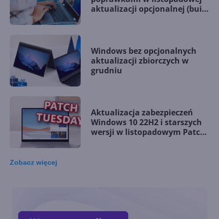
aktualizacji opcjonalnej (build
19045.5198)
Windows bez opcjonalnych
aktualizacji zbiorczych w
grudniu
Aktualizacja zabezpieczeń
Windows 10 22H2 i starszych
wersji w listopadowym Patch
Tuesday
Zobacz
więcej
Windows 10 LTSC z obsługą
nowych procesorów i
wsparciem do 2027 r.