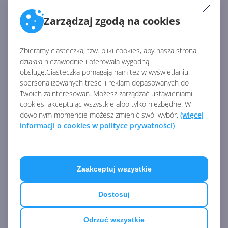
rozmiaru papieru dla drukarki, gdy używa ona
Zarządzaj zgodą na cookies
sterownika klasy Microsoft Internet Printing
Protocol (IPP).
Zbieramy ciasteczka, tzw. pliki cookies, aby nasza strona
Zaktualizowano protokół synchronizacji Open
działała niezawodnie i oferowała wygodną
Mobile Alliance (OMA) Device Management (DM).
obsługę.Ciasteczka pomagają nam też w wyświetlaniu
spersonalizowanych treści i reklam dopasowanych do
Wyłączono domyślnie binding tokenów w
Twoich zainteresowań. Możesz zarządzać ustawieniami
Windows Internet (WinINet).
cookies, akceptując wszystkie albo tylko niezbędne. W
dowolnym momencie możesz zmienić swój wybór.
(więcej
informacji o cookies w polityce prywatności)
W wersji tej nadal mogą występować problemy z
utratą certyfikatów w przypadku aktualizacji z
Windows 10
w wersji 1809 lub nowszej do nowszej
wersji, a także z wprowadzaniem znaków Kanji w
Zaakceptuj wszystkie
Microsoft Japanese Input Method Editor (IME).
Dostosuj
Windows 10 20H1: zmiany w
aktualizacji
KB4601382
(OS Build 19042.844)
Odrzuć wszystkie