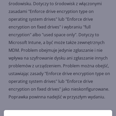
środowisku. Dotyczy to środowisk z włączonymi
zasadami "Enforce drive encryption type on
operating system drives" lub "Enforce drive
encryption on fixed drives" i wybraniu "full
encryption" albo "used space only". Dotyczy to
Microsoft Intune, a być może także zewnętrznych
MDM. Problem obejmuje jedynie zgłaszanie i nie
wpływa na szyfrowanie dysku ani zgłaszanie innych
problemów z urządzeniem. Problem można obejść,
ustawiając zasady "Enforce drive encryption type on
operating system drives" lub "Enforce drive
encryption on fixed drives" jako nieskonfigurowane.
Poprawka powinna nadejść w przyszłym wydaniu.
Pozostałe aktualizacje Windows 10