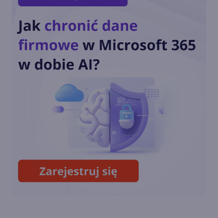
Dziś ostatnia szansa na
pobranie Paint 3D
Przedłużone wsparcie
Windows 10 również dla
konsumentów. Ile będzie
kosztować?
Październikowa aktualizacja
opcjonalna Windows 10 22H2
(build 19045.5073)