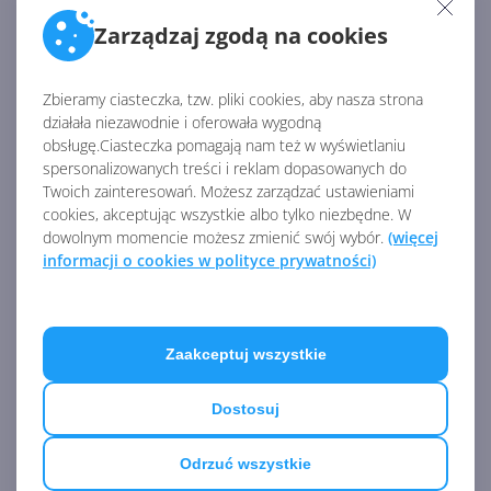
Zarządzaj zgodą na cookies
Aktualizacje dotarły także do starszych wersji
Windows 10
:
Zbieramy ciasteczka, tzw. pliki cookies, aby nasza strona
October 2018 Update (1809):
KB5032196
(OS
działała niezawodnie i oferowała wygodną
Build 17763.5122)
obsługę.Ciasteczka pomagają nam też w wyświetlaniu
spersonalizowanych treści i reklam dopasowanych do
Anniversary Update (1607):
KB5032197
(OS Build
Twoich zainteresowań. Możesz zarządzać ustawieniami
14393.6452)
cookies, akceptując wszystkie albo tylko niezbędne. W
dowolnym momencie możesz zmienić swój wybór.
(więcej
Windows 10 RTM (1507):
KB5032199
(OS Build
informacji o cookies w polityce prywatności)
10240.20308)
W następnym artykule możecie też sprawdzić
Zaakceptuj wszystkie
dzisiejszą listę zmian w Windows 11 23H2, 22H2 i
21H2.
Dostosuj
Źródło:
https://support.microsoft.com/en-
Odrzuć wszystkie
us/topic/november-14-2023-kb5032189-os-builds-