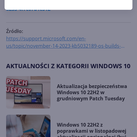
19044-3693-and-19045-3693-fe81e7e5-06bd-4e13-
8233-4f7c07b1c512
Źródło:
https://support.microsoft.com/en-
us/topic/november-14-2023-kb5032189-os-builds-
19044-3693-and-19045-3693-fe81e7e5-06bd-4e13-
8233-4f7c07b1c512
AKTUALNOŚCI Z KATEGORII WINDOWS 10
Aktualizacja bezpieczeństwa
Windows 10 22H2 w
grudniowym Patch Tuesday
Windows 10 22H2 z
poprawkami w listopadowej