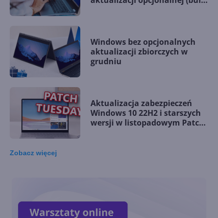
aktualizacji opcjonalnej (build
19045.5198)
Windows bez opcjonalnych
aktualizacji zbiorczych w
grudniu
Aktualizacja zabezpieczeń
Windows 10 22H2 i starszych
wersji w listopadowym Patch
Tuesday
Zobacz
więcej
Windows 10 LTSC z obsługą
nowych procesorów i
wsparciem do 2027 r.