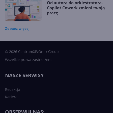
Od autora do orkiestratora.
Copilot Cowork zmieni twoją
pracę
Zobacz
więcej
15 kamieni milowych w
Microsoft AI. Tak rodziła się
sztuczna inteligencja
© 2026 CentrumXP/Onex Group
Wszelkie prawa zastrzeżone
Najnowsze trendy w AI. Co
wydarzy się w 2026 roku w
NASZE SERWISY
sztucznej inteligencji?
Redakcja
Kariera
Każdy komputer z Windows
11 to teraz AI PC dzięki
Copilotowi
OBSERWUJ NAS: