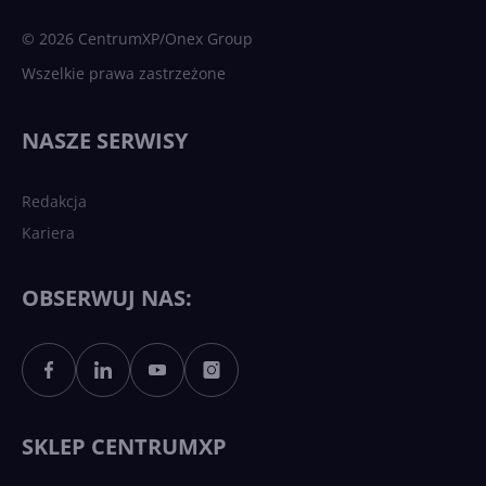
sztuczna inteligencja
© 2026 CentrumXP/Onex Group
Wszelkie prawa zastrzeżone
Najnowsze trendy w AI. Co
wydarzy się w 2026 roku w
NASZE SERWISY
sztucznej inteligencji?
Redakcja
Kariera
Każdy komputer z Windows
11 to teraz AI PC dzięki
Copilotowi
OBSERWUJ NAS:
Sztuczna inteligencja po
polsku. Dość barier
językowych
SKLEP CENTRUMXP