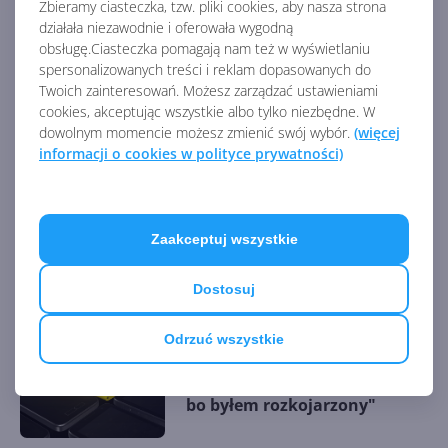
Zbieramy ciasteczka, tzw. pliki cookies, aby nasza strona
AKTUALNOŚCI Z KATEGORII WINDOWS
działała niezawodnie i oferowała wygodną
PHONE
obsługę.Ciasteczka pomagają nam też w wyświetlaniu
spersonalizowanych treści i reklam dopasowanych do
Twoich zainteresowań. Możesz zarządzać ustawieniami
cookies, akceptując wszystkie albo tylko niezbędne. W
Ciekawostka na dziś.
Microsoft zmienił nazwę
dowolnym momencie możesz zmienić swój wybór.
(więcej
Windows Phone 7 na prośbę
informacji o cookies w polityce prywatności)
BMW
Sklep z aplikacjami w
Zaakceptuj wszystkie
Windows 8.1 oficjalnie został
zamknięty
Dostosuj
Odrzuć wszystkie
Bill Gates ponownie o porażce
Windows Phone. "Nawaliłem,
bo byłem rozkojarzony"