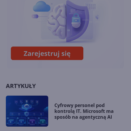
Phone
Bill Gates przyznał się do
błędu z Windows Phone. Na
rynku mobilnym zwycięzca
zgarnia wszystko
ARTYKUŁY
Cyfrowy personel pod
kontrolą IT. Microsoft ma
sposób na agentyczną AI