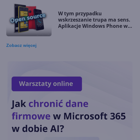
W tym przypadku
wskrzeszanie trupa ma sens.
Aplikacje Windows Phone w
Open Source
Zobacz
więcej
Sklep Windows Phone
zostanie ostatecznie
zamknięty w grudniu
Były inżynier Nokii wyjaśnia
przyczyny niepowodzenia
Windows Phone
Facebook oraz Messenger
usunięte ze Sklepu Windows