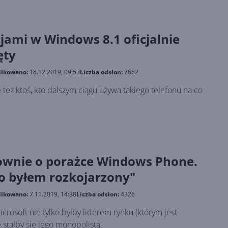
cjami w Windows 8.1 oficjalnie
ęty
likowano:
18.12.2019, 09:53
Liczba odsłon:
7662
 też ktoś, kto dalszym ciągu używa takiego telefonu na co
nownie o porażce Windows Phone.
o byłem rozkojarzony"
likowano:
7.11.2019, 14:38
Liczba odsłon:
4326
icrosoft nie tylko byłby liderem rynku (którym jest
e stałby się jego monopolistą.