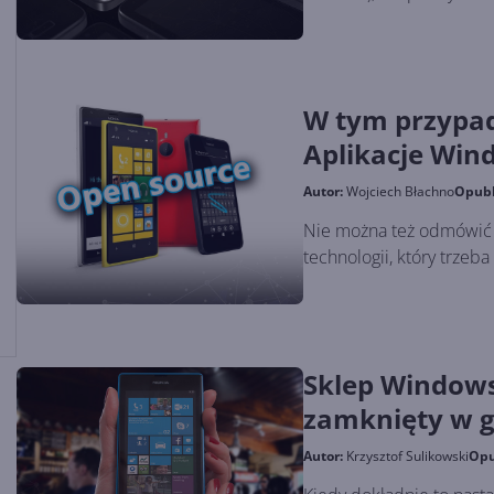
W tym przypad
Aplikacje Win
Autor:
Wojciech Błachno
Opub
Nie można też odmówić W
technologii, który trzeb
Sklep Windows
zamknięty w 
Autor:
Krzysztof Sulikowski
Opu