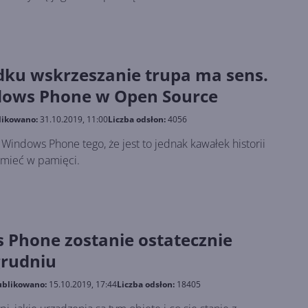
ku wskrzeszanie trupa ma sens.
dows Phone w Open Source
likowano:
31.10.2019, 11:00
Liczba odsłon:
4056
indows Phone tego, że jest to jednak kawałek historii
a mieć w pamięci.
 Phone zostanie ostatecznie
grudniu
blikowano:
15.10.2019, 17:44
Liczba odsłon:
18405