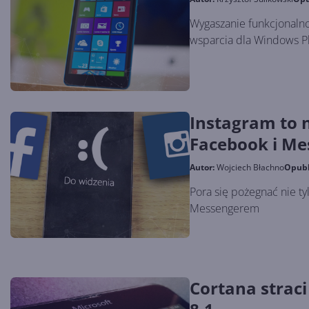
Wygaszanie funkcjonaln
wsparcia dla Windows P
Instagram to n
Facebook i M
Autor:
Wojciech Błachno
Opub
Pora się pożegnać nie t
Messengerem
Cortana strac