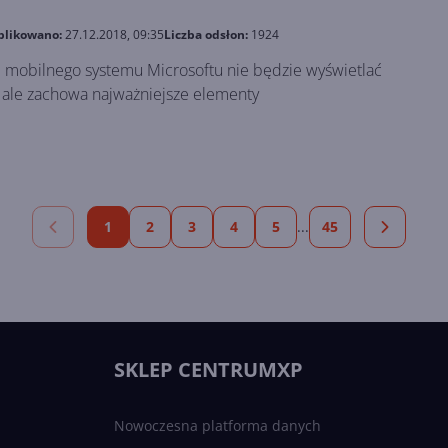
blikowano:
27.12.2018, 09:35
Liczba odsłon:
1924
ji mobilnego systemu Microsoftu nie będzie wyświetlać
ale zachowa najważniejsze elementy
1
2
3
4
5
...
45
SKLEP CENTRUMXP
Nowoczesna platforma danych