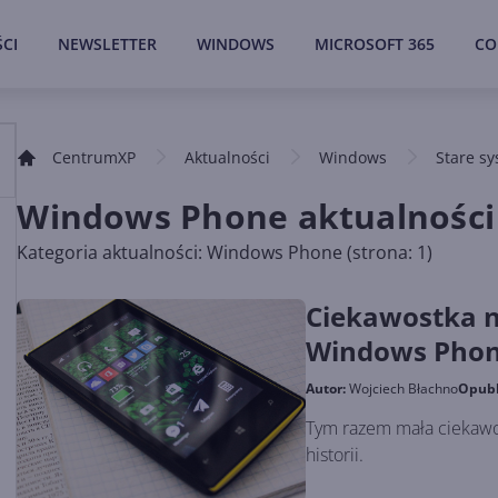
CI
NEWSLETTER
WINDOWS
MICROSOFT 365
CO
CentrumXP
Aktualności
Windows
Stare s
Windows Phone aktualności
Kategoria aktualności: Windows Phone (strona: 1)
Ciekawostka n
Windows Phon
Autor:
Wojciech Błachno
Opub
Tym razem mała ciekawo
historii.