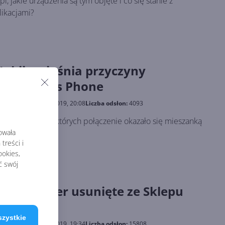
i, jakie urządzenia są tym objęte i co się stanie z
likacjami?
Nokii wyjaśnia przyczyny
a Windows Phone
blikowano:
26.07.2019, 20:08
Liczba odsłon:
4093
kilka czynników, których połączenie okazało się mieszanką
rowała
treści i
okies,
ć swój
 Messenger usunięte ze Sklepu
ne
szystkie
blikowano:
28.06.2019, 19:34
Liczba odsłon:
15808