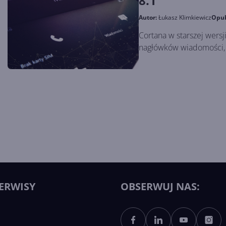
8.1
Autor:
Łukasz Klimkiewicz
Opu
Cortana w starszej wers
nagłówków wiadomości, 
ERWISY
OBSERWUJ NAS: