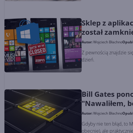
Sklep z aplika
został zamkni
Autor:
Wojciech Błachno
Opub
Z pewnością znajdzie się
dzień.
Bill Gates po
"Nawaliłem, b
Autor:
Wojciech Błachno
Opub
Gdyby nie ten błąd, to M
obecnie), ale praktyczni