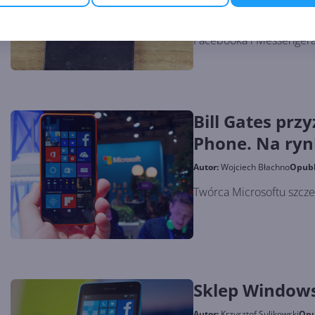
Dla posiadaczy telefonó
Facebooka i Messengera
Bill Gates prz
Phone. Na ryn
wszystko
Autor:
Wojciech Błachno
Opub
Twórca Microsoftu szcz
Sklep Window
Autor:
Krzysztof Sulikowski
Opu