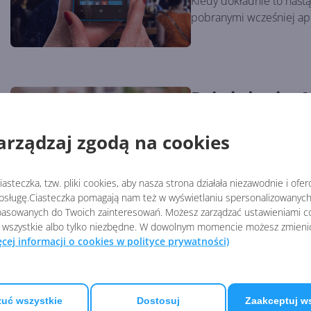
Kiedy dokładnie to nastąp
pobranymi wcześniej ap
Były inżynier 
niepowodzeni
arządzaj zgodą na cookies
Autor:
Krzysztof Sulikowski
Opu
Na porażkę zrzuciło się 
asteczka, tzw. pliki cookies, aby nasza strona działała niezawodnie i ofe
wybuchową.
sługę.Ciasteczka pomagają nam też w wyświetlaniu spersonalizowanych 
asowanych do Twoich zainteresowań. Możesz zarządzać ustawieniami co
 wszystkie albo tylko niezbędne. W dowolnym momencie możesz zmieni
ęcej informacji o cookies w polityce prywatności)
Facebook oraz
Windows Pho
uć wszystkie
Dostosuj
Zaakceptuj w
Autor:
Krzysztof Sulikowski
Opu