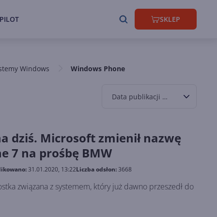
PILOT
SKLEP
ystemy Windows
Windows Phone
Data publikacji malejąco
a dziś. Microsoft zmienił nazwę
e 7 na prośbę BMW
likowano:
31.01.2020, 13:22
Liczba odsłon:
3668
stka związana z systemem, który już dawno przeszedł do