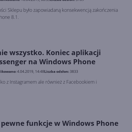
ości Sklepu było zapowiadaną konsekwencją zakończenia
hone 8.1.
ie wszystko. Koniec aplikacji
essenger na Windows Phone
likowano:
4.04.2019, 14:48
Liczba odsłon:
3833
ylko z Instagramem ale również z Facebookiem i
i pewne funkcje w Windows Phone