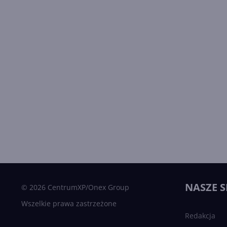
NASZE S
© 2026 CentrumXP/Onex Group
Wszelkie prawa zastrzeżone
Redakcja