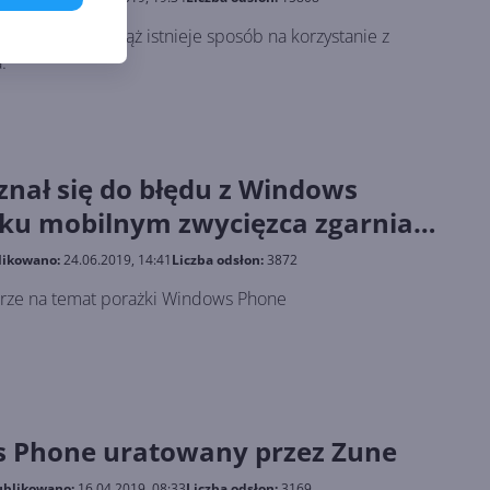
w z Windows wciąż istnieje sposób na korzystanie z
.
yznał się do błędu z Windows
ku mobilnym zwycięzca zgarnia
likowano:
24.06.2019, 14:41
Liczba odsłon:
3872
erze na temat porażki Windows Phone
s Phone uratowany przez Zune
blikowano:
16.04.2019, 08:33
Liczba odsłon:
3169