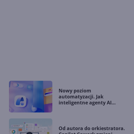
Nowy poziom
automatyzacji. Jak
inteligentne agenty AI
zmieniają firmy?
Od autora do orkiestratora.