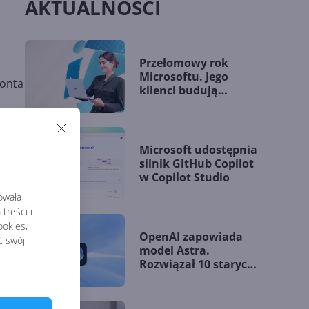
AKTUALNOŚCI
Przełomowy rok
Microsoftu. Jego
konta
klienci budują
przewagę dzięki AI
Microsoft udostępnia
silnik GitHub Copilot
w Copilot Studio
rowała
treści i
okies,
OpenAI zapowiada
ć swój
model Astra.
Rozwiązał 10 starych
problemów
matematycznych