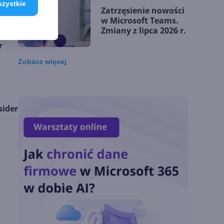
szystkie
Zatrzęsienie nowości
w Microsoft Teams.
Zmiany z lipca 2026 r.
r
Zobacz
więcej
Lista zmian w
Microsoft 365 Copilot.
Podsumowanie lipca
2026
sider
OpenAI tnie ceny
modeli GPT-5.6.
Odpowiedź na presję
Chin
Miliardy z AI i
chmury. Microsoft
ogłasza znakomite