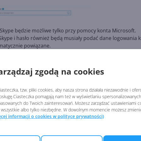
i Skype będzie możliwe tylko przy pomocy konta Microsoft.
 Skype i hasło również będą musiały podać dane logowania 
omatycznie powiązane.
arządzaj zgodą na cookies
asteczka, tzw. pliki cookies, aby nasza strona działała niezawodnie i ofe
KYPE
sługę.Ciasteczka pomagają nam też w wyświetlaniu spersonalizowanych 
asowanych do Twoich zainteresowań. Możesz zarządzać ustawieniami co
 wszystkie albo tylko niezbędne. W dowolnym momencie możesz zmieni
ęcej informacji o cookies w polityce prywatności)
i
Skype bez reklam na
wszystkich platformach