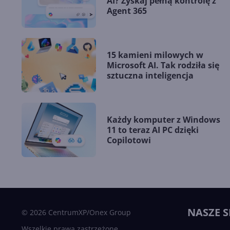
AI? Zyskaj pełną kontrolę z
Agent 365
15 kamieni milowych w
Microsoft AI. Tak rodziła się
sztuczna inteligencja
Każdy komputer z Windows
11 to teraz AI PC dzięki
Copilotowi
NASZE S
© 2026 CentrumXP/Onex Group
Wszelkie prawa zastrzeżone