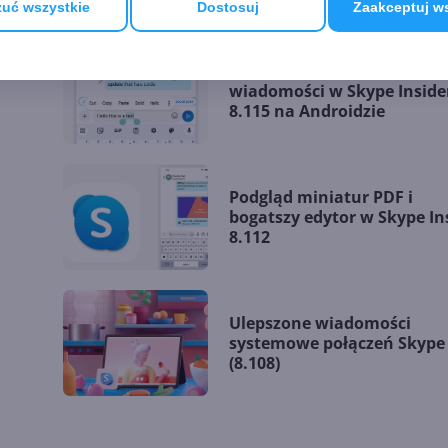
uć wszystkie
Dostosuj
Zaakceptuj w
Formatowanie tekstu
d
wiadomości w Skype Inside
8.115 na Androidzie
Podgląd miniatur PDF i
bogatszy edytor w Skype In
8.112
Ulepszone wiadomości
systemowe połączeń Skype
(8.108)