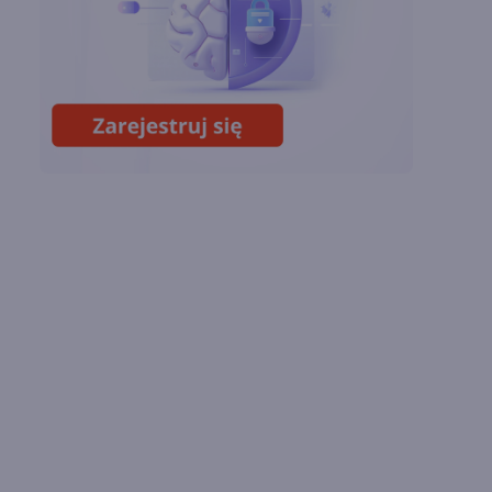
wyniki i
superaplikację
Sztuczna inteligencja
wspiera odkrycia
naukowe. OpenAI
startuje z nowym
programem