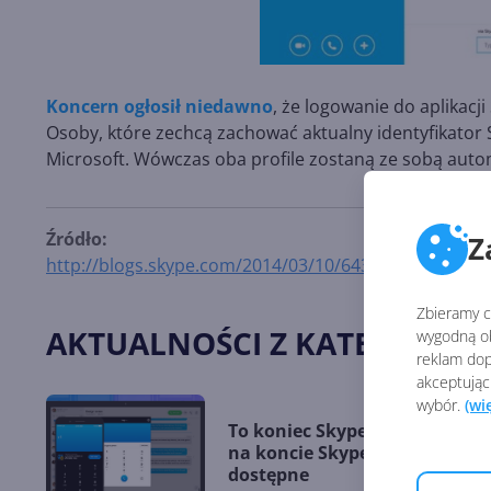
Koncern ogłosił niedawno
, że logowanie do aplikacj
Osoby, które zechcą zachować aktualny identyfikator
Microsoft. Wówczas oba profile zostaną ze sobą aut
Źródło:
Z
http://blogs.skype.com/2014/03/10/64339/
Zbieramy ci
AKTUALNOŚCI Z KATEGORII S
wygodną ob
reklam dop
akceptując
wybór.
(wi
To koniec Skype Credits. Środk
na koncie Skype przestały być
dostępne