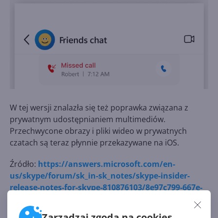
W tej wersji znalazła się też poprawka związana z
prywatnym udostępnianiem multimediów.
Przechwycone obrazy i pliki wideo w prywatnych
czatach są teraz płynnie przekazywane na iOS.
Źródło:
https://answers.microsoft.com/en-
us/skype/forum/sk_in-sk_notes/skype-insider-
release-notes-for-skype-810876103/8e97c799-667e-
47fe-8ca3-6b121fa61831
Zarządzaj zgodą na cookies