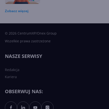
Zobacz
więcej
15 kamieni milowych w
Microsoft AI. Tak rodziła się
sztuczna inteligencja
© 2026 CentrumXP/Onex Group
Wszelkie prawa zastrzeżone
Najnowsze trendy w AI. Co
wydarzy się w 2026 roku w
NASZE SERWISY
sztucznej inteligencji?
Redakcja
Kariera
Każdy komputer z Windows
11 to teraz AI PC dzięki
Copilotowi
OBSERWUJ NAS:
Sztuczna inteligencja po