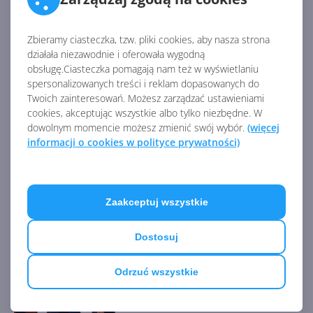
Źródło:
Zbieramy ciasteczka, tzw. pliki cookies, aby nasza strona
https://answers.microsoft.com/en-
działała niezawodnie i oferowała wygodną
us/skype/forum/sk_in-sk_notes/skype-insider-release-
obsługę.Ciasteczka pomagają nam też w wyświetlaniu
notes-for-skype-810876103/8e97c799-667e-47fe-8ca3-
spersonalizowanych treści i reklam dopasowanych do
6b121fa61831
Twoich zainteresowań. Możesz zarządzać ustawieniami
AKTUALNOŚCI Z KATEGORII SKYPE
cookies, akceptując wszystkie albo tylko niezbędne. W
dowolnym momencie możesz zmienić swój wybór.
(więcej
informacji o cookies w polityce prywatności)
To koniec Skype Credits.
Środki na koncie Skype
przestały być dostępne
Zaakceptuj wszystkie
Dostosuj
Skype bez reklam na
wszystkich platformach
Odrzuć wszystkie