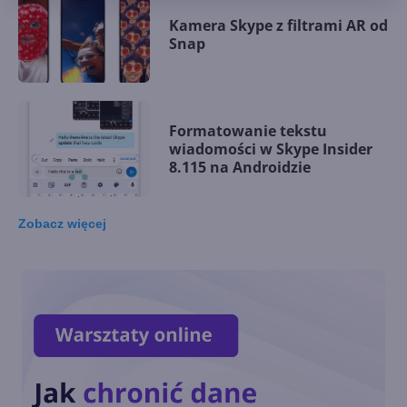
Kamera Skype z filtrami AR od
Snap
Formatowanie tekstu
wiadomości w Skype Insider
8.115 na Androidzie
Zobacz
więcej
Tłumaczenie wiadomości
głosowych w Skype 8.113
Podgląd miniatur PDF i
bogatszy edytor w Skype
Insider 8.112