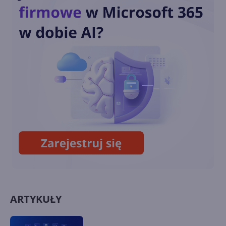
Transmitowanie z dwóch
kamer jednocześnie w Skype
8.110.76.102
Ulepszone wiadomości
systemowe połączeń Skype
(8.108)
ARTYKUŁY