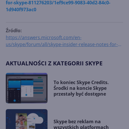
for-skype-811276203/1ef9ce99-9083-40d2-84c0-
1d940f973ac0
Źródło:
https://answers.microsoft.com/en-
us/skype/forum/all/skype-insider-release-notes-for-
skype-811276203/1ef9ce99-9083-40d2-84c0-
1d940f973ac0
AKTUALNOŚCI Z KATEGORII SKYPE
To koniec Skype Credits.
Środki na koncie Skype
przestały być dostępne
Skype bez reklam na
wszystkich platformach