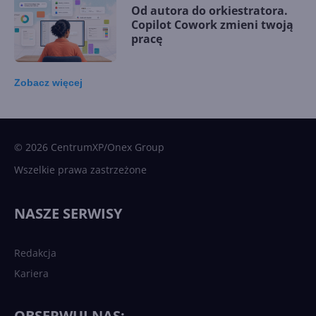
Od autora do orkiestratora.
Copilot Cowork zmieni twoją
pracę
Zobacz
więcej
15 kamieni milowych w
Microsoft AI. Tak rodziła się
sztuczna inteligencja
© 2026 CentrumXP/Onex Group
Wszelkie prawa zastrzeżone
Najnowsze trendy w AI. Co
wydarzy się w 2026 roku w
NASZE SERWISY
sztucznej inteligencji?
Redakcja
Kariera
Każdy komputer z Windows
11 to teraz AI PC dzięki
Copilotowi
OBSERWUJ NAS: