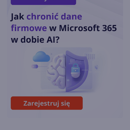
Podgląd miniatur PDF i
bogatszy edytor w Skype
Insider 8.112
Transmitowanie z dwóch
kamer jednocześnie w Skype
8.110.76.102
Ulepszone wiadomości
systemowe połączeń Skype
(8.108)