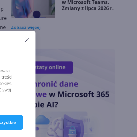
w Microsoft Teams.
Zmiany z lipca 2026 r.
pp
ure
ine
Zobacz
więcej
Lista zmian w
s
Microsoft 365 Copilot.
Podsumowanie lipca
2026
de
.
rowała
dows
OpenAI tnie ceny
treści i
modeli GPT-5.6.
okies,
Odpowiedź na presję
ć swój
Chin
Miliardy z AI i
chmury. Microsoft
szystkie
ogłasza znakomite
wyniki i
superaplikację