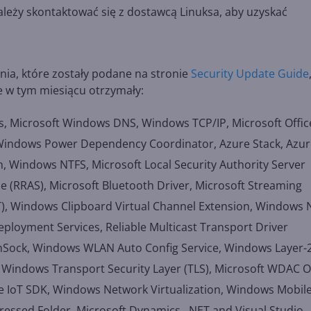
leży skontaktować się z dostawcą Linuksa, aby uzyskać
nia, które zostały podane na stronie
Security Update Guide
 je w tym miesiącu otrzymały:
 Microsoft Windows DNS, Windows TCP/IP, Microsoft Offic
Windows Power Dependency Coordinator, Azure Stack, Azur
 Windows NTFS, Microsoft Local Security Authority Server
e (RRAS), Microsoft Bluetooth Driver, Microsoft Streaming
), Windows Clipboard Virtual Channel Extension, Windows 
oyment Services, Reliable Multicast Transport Driver
inSock, Windows WLAN Auto Config Service, Windows Layer-
Windows Transport Security Layer (TLS), Microsoft WDAC 
re IoT SDK, Windows Network Virtualization, Windows Mobil
sed Folder, Microsoft Dynamics, .NET and Visual Studio,