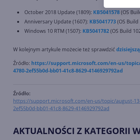
October 2018 Update (1809):
KB5041578
(OS Buil
Anniversary Update (1607):
KB5041773
(OS Build
Windows 10 RTM (1507):
KB5041782
(OS Build 10
W kolejnym artykule możecie też sprawdzić
dzisiejsz
Źródło:
https://support.microsoft.com/en-us/topic
4780-2ef55b0d-bb01-41c8-8629-4146929792ad
Źródło:
https://support.microsoft.com/en-us/topic/august-1
2ef55b0d-bb01-41c8-8629-4146929792ad
AKTUALNOŚCI Z KATEGORII 