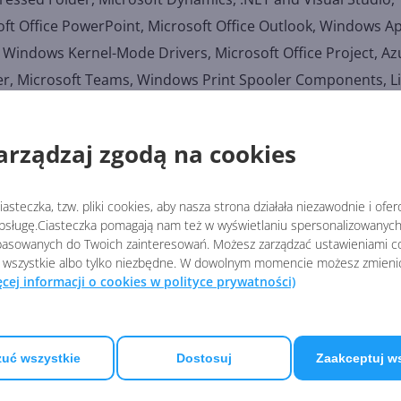
osoft Office PowerPoint, Microsoft Office Outlook, Windows A
 Windows Kernel-Mode Drivers, Microsoft Office Project, Az
r, Microsoft Teams, Windows Print Spooler Components, L
tudio, Windows Mark of the Web (MOTW), Windows Cloud File
, Windows Initial Machine Configuration.
arządzaj zgodą na cookies
a można sprawdzić na stronie
Microsoft Security Update Gui
asteczka, tzw. pliki cookies, aby nasza strona działała niezawodnie i ofe
zi o znane problemy w wyżej wymienionej aktualizacji Win
sługę.Ciasteczka pomagają nam też w wyświetlaniu spersonalizowanych 
asowanych do Twoich zainteresowań. Możesz zarządzać ustawieniami co
 wszystkie albo tylko niezbędne. W dowolnym momencie możesz zmieni
ć w stanie zmienić swojego zdjęcia profilowego konta w
ęcej informacji o cookies w polityce prywatności)
 nadejść w kolejnym wydaniu.
uć wszystkie
Dostosuj
Zaakceptuj w
s 10
: