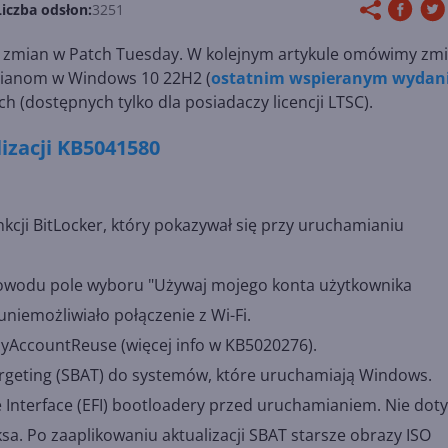
Liczba odsłon:
3251
e zmian w Patch Tuesday. W kolejnym artykule omówimy zm
zmianom w Windows 10 22H2 (
ostatnim wspieranym wydan
h (dostępnych tylko dla posiadaczy licencji LTSC).
izacji KB5041580
cji BitLocker, który pokazywał się przy uruchamianiu
powodu pole wyboru "Używaj mojego konta użytkownika
niemożliwiało połączenie z Wi-Fi.
acyAccountReuse (więcej info w KB5020276).
argeting (SBAT) do systemów, które uruchamiają Windows.
 Interface (EFI) bootloadery przed uruchamianiem. Nie dot
a. Po zaaplikowaniu aktualizacji SBAT starsze obrazy ISO