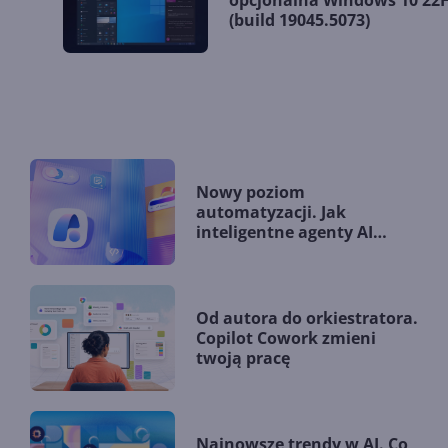
.
opcjonalna Windows 10 22
(build 19045.5073)
Nowy poziom
automatyzacji. Jak
inteligentne agenty AI
zmieniają firmy?
Od autora do orkiestratora.
Copilot Cowork zmieni
twoją pracę
Najnowsze trendy w AI. Co