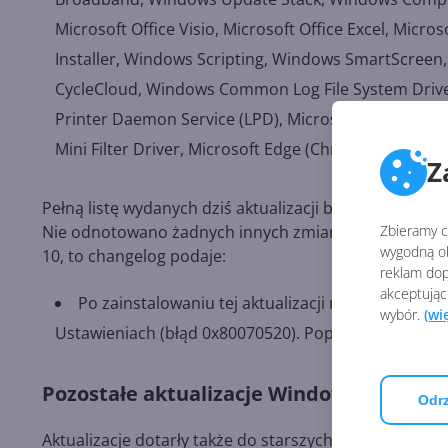
Microsoft Office Visio, Microsoft Office Excel, Micr
Installer, Windows Scripting, Windows SmartScreen,
CycleCloud, Windows Common Log File System Drive
Printer Daemon Service (LPD), Microsoft Copilot S
Mini Filter Driver, Microsoft Edge (Chromium-based)
Z
Pełną listę wydanych dziś aktualizacji bezpieczeństw
Zbieramy ci
Nie odnotowano żadnych innych zmian. Jeśli zaś chod
wygodną ob
10, to changelog podaje:
reklam dop
akceptując
Po zainstalowaniu tej aktualizacji możesz nie by
wybór.
(wi
Ustawieniach (błąd 0x80070520). Poprawka powinna
Pozostałe aktualizacje Windows 10
Odrz
Aktualizacje dotarły także do starszych wersji
Window