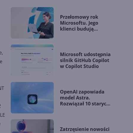
Przełomowy rok
Microsoftu. Jego
klienci budują
,
przewagę dzięki AI
e,
Microsoft udostępnia
silnik GitHub Copilot
e
w Copilot Studio
NT
OpenAI zapowiada
model Astra.
Rozwiązał 10 starych
2
problemów
OLE
matematycznych
e
Zatrzęsienie nowości