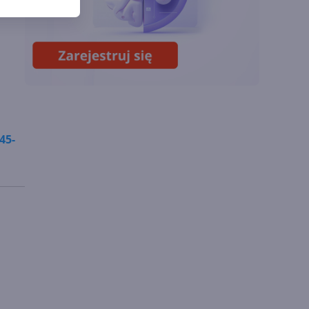
Sztuczna inteligencja
wspiera odkrycia
naukowe. OpenAI
startuje z nowym
programem
45-