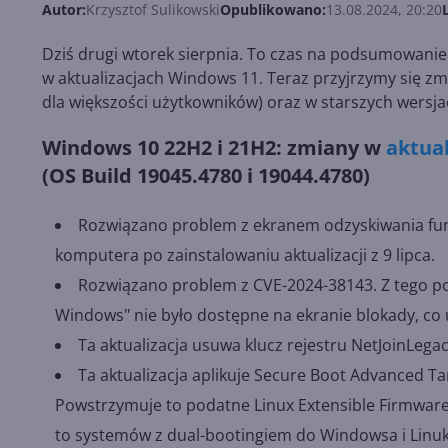
Autor:
Krzysztof Sulikowski
Opublikowano:
13.08.2024, 20:20
Dziś drugi wtorek sierpnia. To czas na podsumowani
w aktualizacjach Windows 11. Teraz przyjrzymy się 
dla większości użytkowników) oraz w starszych wersjac
Windows 10 22H2 i 21H2: zmiany w
aktual
(OS Build 19045.4780 i 19044.4780)
Rozwiązano problem z ekranem odzyskiwania funk
komputera po zainstalowaniu aktualizacji z 9 lipca.
Rozwiązano problem z CVE-2024-38143. Z tego 
Windows" nie było dostępne na ekranie blokady, co u
Ta aktualizacja usuwa klucz rejestru NetJoinLeg
Ta aktualizacja aplikuje Secure Boot Advanced T
Powstrzymuje to podatne Linux Extensible Firmware
to systemów z dual-bootingiem do Windowsa i Linuks