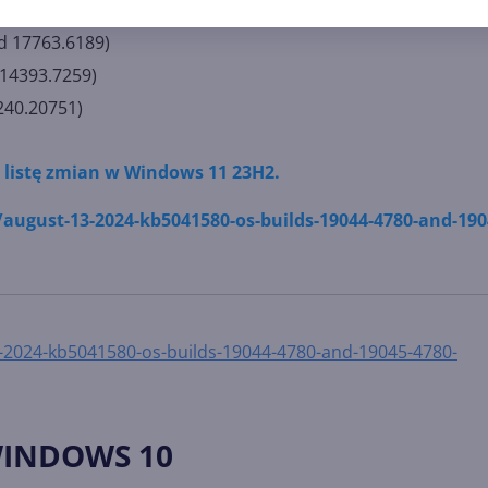
d 17763.6189)
 14393.7259)
240.20751)
ą listę zmian w Windows 11 23H2.
/august-13-2024-kb5041580-os-builds-19044-4780-and-190
3-2024-kb5041580-os-builds-19044-4780-and-19045-4780-
WINDOWS 10