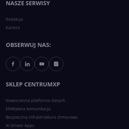
NASZE SERWISY
sztucznej inteligencji?
Redakcja
Kariera
Każdy komputer z Windows
11 to teraz AI PC dzięki
Copilotowi
OBSERWUJ NAS:
Sztuczna inteligencja po
polsku. Dość barier
językowych
SKLEP CENTRUMXP
Nowoczesna platforma danych
Efektywna komunikacja
Bezpieczna infrastruktura chmurowa
AI Driven Apps