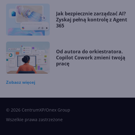
Jak bezpiecznie zarządzać AI?
Zyskaj pełną kontrolę z Agent
365
Od autora do orkiestratora.
Copilot Cowork zmieni twoją
pracę
Zobacz
więcej
15 kamieni milowych w
Microsoft AI. Tak rodziła się
sztuczna inteligencja
© 2026 CentrumXP/Onex Group
Wszelkie prawa zastrzeżone
Najnowsze trendy w AI. Co
wydarzy się w 2026 roku w