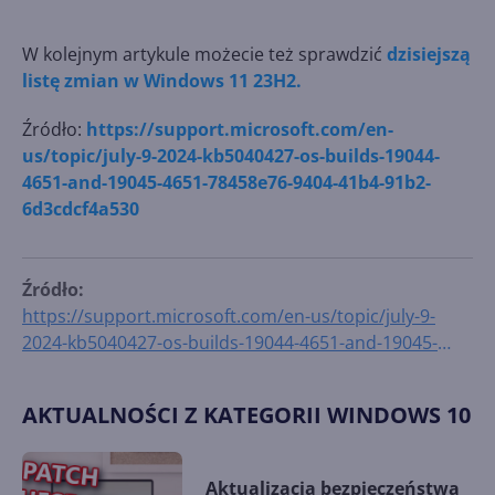
W kolejnym artykule możecie też sprawdzić
dzisiejszą
listę zmian w Windows 11 23H2.
Źródło:
https://support.microsoft.com/en-
us/topic/july-9-2024-kb5040427-os-builds-19044-
4651-and-19045-4651-78458e76-9404-41b4-91b2-
6d3cdcf4a530
Źródło:
https://support.microsoft.com/en-us/topic/july-9-
2024-kb5040427-os-builds-19044-4651-and-19045-
4651-78458e76-9404-41b4-91b2-6d3cdcf4a530
AKTUALNOŚCI Z KATEGORII WINDOWS 10
Aktualizacja bezpieczeństwa