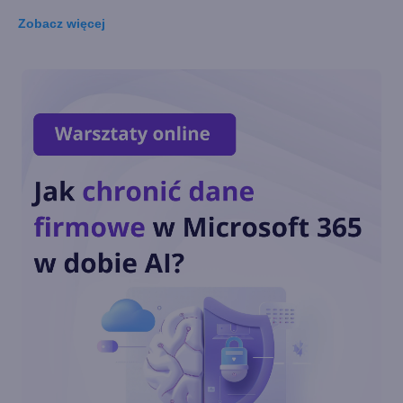
Zobacz
więcej
Windows 10 LTSC z obsługą
nowych procesorów i
wsparciem do 2027 r.
Dziś ostatnia szansa na
pobranie Paint 3D
Przedłużone wsparcie
Windows 10 również dla
konsumentów. Ile będzie
kosztować?
Październikowa aktualizacja