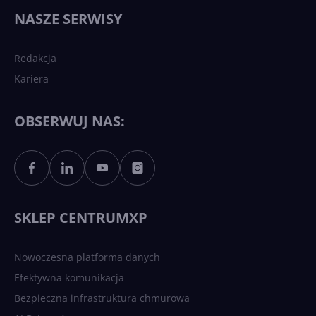
wydarzy się w 2026 roku w
NASZE SERWISY
sztucznej inteligencji?
Redakcja
Kariera
Każdy komputer z Windows
11 to teraz AI PC dzięki
Copilotowi
OBSERWUJ NAS:
Sztuczna inteligencja po
polsku. Dość barier
językowych
SKLEP CENTRUMXP
Nowoczesna platforma danych
Efektywna komunikacja
Bezpieczna infrastruktura chmurowa