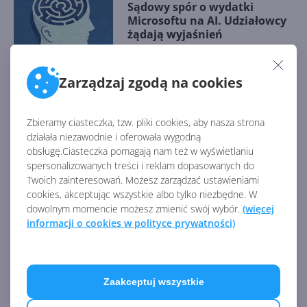
Sądowy spór o wydatki
Microsoftu na AI. Udziałowcy
żądają wyjaśnień
Zarządzaj zgodą na cookies
Na czym teraz zarabia
Microsoft? Raport finansowy
za FY25 Q1
Zbieramy ciasteczka, tzw. pliki cookies, aby nasza strona
działała niezawodnie i oferowała wygodną
obsługę.Ciasteczka pomagają nam też w wyświetlaniu
spersonalizowanych treści i reklam dopasowanych do
Twoich zainteresowań. Możesz zarządzać ustawieniami
Satya Nadella dostał sporą
cookies, akceptując wszystkie albo tylko niezbędne. W
podwyżkę w 2024 r.
dowolnym momencie możesz zmienić swój wybór.
(więcej
informacji o cookies w polityce prywatności)
Topowy specjalista AI
opuszcza Microsoft i dołącza...
Zaakceptuj wszystkie
do OpenAI