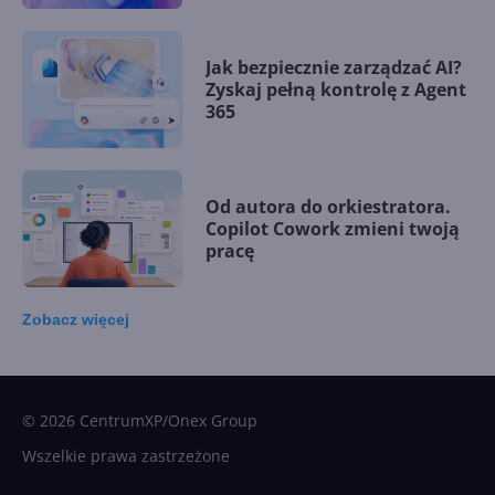
Jak bezpiecznie zarządzać AI?
Zyskaj pełną kontrolę z Agent
365
Od autora do orkiestratora.
Copilot Cowork zmieni twoją
pracę
Zobacz
więcej
15 kamieni milowych w
Microsoft AI. Tak rodziła się
sztuczna inteligencja
© 2026 CentrumXP/Onex Group
Wszelkie prawa zastrzeżone
Najnowsze trendy w AI. Co