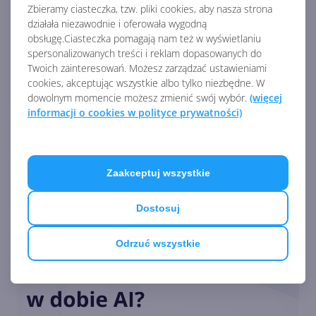
Zbieramy ciasteczka, tzw. pliki cookies, aby nasza strona
działała niezawodnie i oferowała wygodną
obsługę.Ciasteczka pomagają nam też w wyświetlaniu
Smartfon OpenAI nadchodzi?
Agent AI ma zdominować
spersonalizowanych treści i reklam dopasowanych do
system
Twoich zainteresowań. Możesz zarządzać ustawieniami
cookies, akceptując wszystkie albo tylko niezbędne. W
dowolnym momencie możesz zmienić swój wybór.
(więcej
Zobacz
informacji o cookies w polityce prywatności)
więcej
Microsoft wprowadza
autorski akcelerator AI. Maia
200 kosi konkurencję
Zaakceptuj wszystkie
Dostosuj
Generatywna AI na co
czwartym laptopie w 2024 r.
Odrzuć wszystkie
Kiedy zdominuje rynek?
Microsoft opatentował