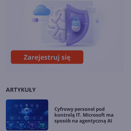
udostępnianie obrazu z VR do
VR
8BitDo wypuści klawiaturę i
mysz w stylu retro Xboksa
ARTYKUŁY
Cyfrowy personel pod
kontrolą IT. Microsoft ma
sposób na agentyczną AI