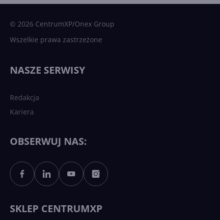
Microsoft AI. Tak rodziła się
sztuczna inteligencja
© 2026 CentrumXP/Onex Group
Wszelkie prawa zastrzeżone
Najnowsze trendy w AI. Co
wydarzy się w 2026 roku w
NASZE SERWISY
sztucznej inteligencji?
Redakcja
Kariera
Każdy komputer z Windows
11 to teraz AI PC dzięki
Copilotowi
OBSERWUJ NAS:
Sztuczna inteligencja po
polsku. Dość barier
językowych
SKLEP CENTRUMXP