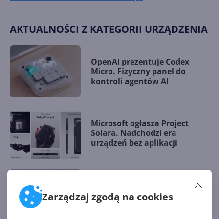
AKTUALNOŚCI Z KATEGORII URZĄDZENIA
OpenAI prezentuje Codex
Micro. Fizyczny panel do
kontroli agentów AI
Microsoft ogłasza Project
Solara. Nadchodzi era
urządzeń bez aplikacji
O ten klawisz była awantura.
Microsoft ustępuje i szykuje
Zarządzaj zgodą na cookies
aktualizację