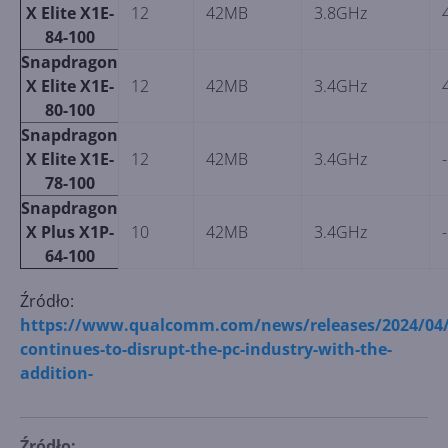
X Elite X1E-
12
42MB
3.8GHz
84-100
Snapdragon
X Elite X1E-
12
42MB
3.4GHz
80-100
Snapdragon
X Elite X1E-
12
42MB
3.4GHz
-
78-100
Snapdragon
X Plus X1P-
10
42MB
3.4GHz
-
64-100
Źródło:
https://www.qualcomm.com/news/releases/2024/04
continues-to-disrupt-the-pc-industry-with-the-
addition-
Źródło: