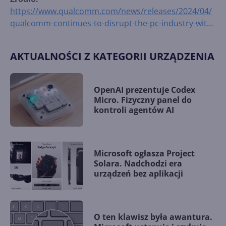
https://www.qualcomm.com/news/releases/2024/04/
qualcomm-continues-to-disrupt-the-pc-industry-with-
the-addition-
AKTUALNOŚCI Z KATEGORII URZĄDZENIA
OpenAI prezentuje Codex
Micro. Fizyczny panel do
kontroli agentów AI
Microsoft ogłasza Project
Solara. Nadchodzi era
urządzeń bez aplikacji
O ten klawisz była awantura.