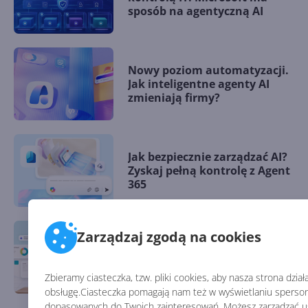
sposób na agentyczną AI
Nowy poziom automatyzacji.
Jak inteligentne agenty AI
zmieniają firmy?
Jak bezpiecznie zarządzać AI?
Zyskaj pełną kontrolę z Agent
365
Zarządzaj zgodą na cookies
Od autora do orkiestratora.
Copilot Cowork zmieni twoją
pracę
Zbieramy ciasteczka, tzw. pliki cookies, aby nasza strona dzia
obsługę.Ciasteczka pomagają nam też w wyświetlaniu spersona
dopasowanych do Twoich zainteresowań. Możesz zarządzać us