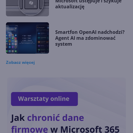
Microsoft ustępuje i szykuje
aktualizację
Smartfon OpenAI nadchodzi?
Agent AI ma zdominować
system
Zobacz
więcej
Microsoft wprowadza
autorski akcelerator AI. Maia
200 kosi konkurencję
Generatywna AI na co
czwartym laptopie w 2024 r.
Kiedy zdominuje rynek?