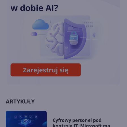
Microsoft opatentował
udostępnianie obrazu z VR do
VR
8BitDo wypuści klawiaturę i
mysz w stylu retro Xboksa
ARTYKUŁY
Cyfrowy personel pod
kontrolą IT. Microsoft ma