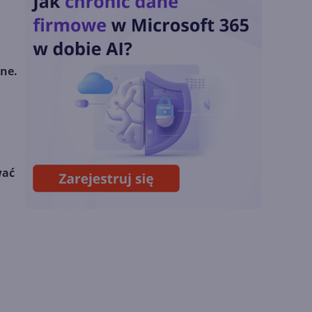
Podsumowanie lipca
2026
OpenAI tnie ceny
ne.
modeli GPT-5.6.
Odpowiedź na presję
Chin
Miliardy z AI i
chmury. Microsoft
wać
ogłasza znakomite
wyniki i
superaplikację