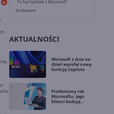
To był tydzień z Microsoft
Archiwum
z
ch.
AKTUALNOŚCI
,
Microsoft z dnia na
nie,
dzień wycofał nową
funkcję Copilota
ez
ruchu
Przełomowy rok
Microsoftu. Jego
klienci budują
przewagę dzięki AI