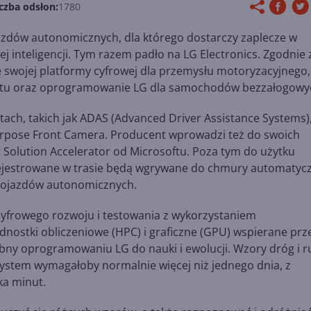
czba odsłon:
1780
azdów autonomicznych, dla którego dostarczy zaplecze w
ej inteligencji. Tym razem padło na LG Electronics. Zgodnie 
 swojej platformy cyfrowej dla przemysłu motoryzacyjnego,
softu oraz oprogramowanie LG dla samochodów bezzałogowy
ch, takich jak ADAS (Advanced Driver Assistance Systems)
urpose Front Camera. Producent wprowadzi też do swoich
 Solution Accelerator od Microsoftu. Poza tym do użytku
arejestrowane w trasie będą wgrywane do chmury automatycz
 pojazdów autonomicznych.
yfrowego rozwoju i testowania z wykorzystaniem
nostki obliczeniowe (HPC) i graficzne (GPU) wspierane prz
ebny oprogramowaniu LG do nauki i ewolucji. Wzory dróg i 
ystem wymagałoby normalnie więcej niż jednego dnia, z
ka minut.