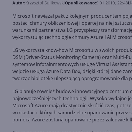
Autor:
Krzysztof Sulikowski
Opublikowano:
9.01.2019, 22:48
Li
Microsoft nawiązał pakt z kolejnym producentem poj
postaci chmury obliczeniowej i opartej na niej sztuczn
warunkami partnerstwa LG przyspieszy transformację
wykorzystując technologie chmury Azure i AI Micro
LG wykorzysta know-how Microsoftu w swoich produkta
DSM (Driver-Status Monitoring Camera) oraz Multi-P
systemów infotainmentowych usługę Virtual Assistant
wejdzie usługa Azure Data Box, dzięki której dane z
tworząc bibliotekę ulepszającą oprogramowanie dla
LG planuje również budowę innowacyjnego centrum c
najnowocześniejszych technologii. Wysoko wydajne jed
Microsoft Azure mają drastycznie skrócić czas, potrz
w miastach, których samodzielne opanowanie przez s
pomocą Azure zostaną opanowane przez zaledwie kil