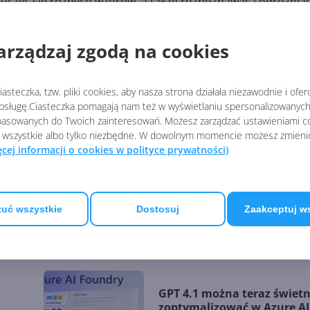
yć się różnych wzorów, a także rozpoznawać i odróżnia
awszych zastosowanych tu również technologii jest
Virtual
i funkcjonalność wszystkich wspomnianych wcześniej usług.
arządzaj zgodą na cookies
asteczka, tzw. pliki cookies, aby nasza strona działała niezawodnie i ofe
ers-with-microsoft-accelerate-automotive-revolution/
sługę.Ciasteczka pomagają nam też w wyświetlaniu spersonalizowanych 
asowanych do Twoich zainteresowań. Możesz zarządzać ustawieniami co
 wszystkie albo tylko niezbędne. W dowolnym momencie możesz zmieni
MICROSOFT AZURE
ęcej informacji o cookies w polityce prywatności)
za
Claude AI trafi do Azure.
uć wszystkie
Dostosuj
Zaakceptuj w
 w
Microsoft, NVIDIA i Anthrop
ogłosili strategiczne
partnerstwo
GPT 4.1 można teraz świetn
zoptymalizować w Azure AI