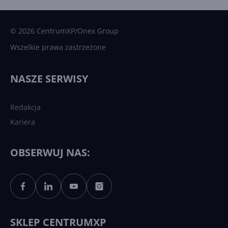
Microsoft AI. Tak rodziła się
sztuczna inteligencja
© 2026 CentrumXP/Onex Group
Wszelkie prawa zastrzeżone
Najnowsze trendy w AI. Co
wydarzy się w 2026 roku w
NASZE SERWISY
sztucznej inteligencji?
Redakcja
Kariera
Każdy komputer z Windows
11 to teraz AI PC dzięki
Copilotowi
OBSERWUJ NAS:
Sztuczna inteligencja po
polsku. Dość barier
językowych
SKLEP CENTRUMXP