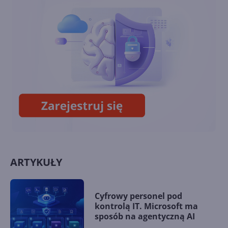
udostępnianie obrazu z VR do
VR
8BitDo wypuści klawiaturę i
mysz w stylu retro Xboksa
ARTYKUŁY
Cyfrowy personel pod
kontrolą IT. Microsoft ma
sposób na agentyczną AI