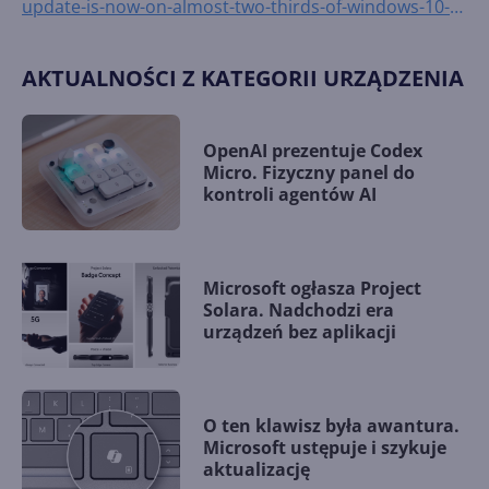
update-is-now-on-almost-two-thirds-of-windows-10-
pcs
AKTUALNOŚCI Z KATEGORII URZĄDZENIA
OpenAI prezentuje Codex
Micro. Fizyczny panel do
kontroli agentów AI
Microsoft ogłasza Project
Solara. Nadchodzi era
urządzeń bez aplikacji
O ten klawisz była awantura.
Microsoft ustępuje i szykuje
aktualizację