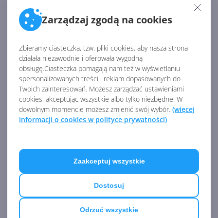
Zobaczmy teraz, jak wygląda adaptacja Creators
Zarządzaj zgodą na cookies
Update na urządzeniach ze stajni Surface. W
zeszłym
miesiącu
najsłabszym graczem był Surface Pro 3,
którego jedynie 18% egzemplarzy miało
Zbieramy ciasteczka, tzw. pliki cookies, aby nasza strona
zainstalowaną aktualizację. W tym miesiącu to już
działała niezawodnie i oferowała wygodną
ponad 60%. Najbardziej aktualny system posiadają
obsługę.Ciasteczka pomagają nam też w wyświetlaniu
spersonalizowanych treści i reklam dopasowanych do
Surface Book (80%) i Surface Pro 2 (78%).
Twoich zainteresowań. Możesz zarządzać ustawieniami
cookies, akceptując wszystkie albo tylko niezbędne. W
dowolnym momencie możesz zmienić swój wybór.
(więcej
informacji o cookies w polityce prywatności)
Zaakceptuj wszystkie
Dostosuj
Odrzuć wszystkie