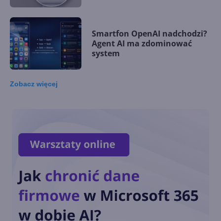
Smartfon OpenAI nadchodzi?
Agent AI ma zdominować
system
Zobacz
więcej
Microsoft wprowadza
autorski akcelerator AI. Maia
200 kosi konkurencję
Generatywna AI na co
czwartym laptopie w 2024 r.
Kiedy zdominuje rynek?
Microsoft opatentował