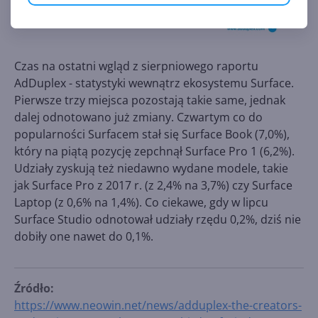
Czas na ostatni wgląd z sierpniowego raportu
AdDuplex - statystyki wewnątrz ekosystemu Surface.
Pierwsze trzy miejsca pozostają takie same, jednak
dalej odnotowano już zmiany. Czwartym co do
popularności Surfacem stał się Surface Book (7,0%),
który na piątą pozycję zepchnął Surface Pro 1 (6,2%).
Udziały zyskują też niedawno wydane modele, takie
jak Surface Pro z 2017 r. (z 2,4% na 3,7%) czy Surface
Laptop (z 0,6% na 1,4%). Co ciekawe, gdy w lipcu
Surface Studio odnotował udziały rzędu 0,2%, dziś nie
dobiły one nawet do 0,1%.
Źródło:
https://www.neowin.net/news/adduplex-the-creators-