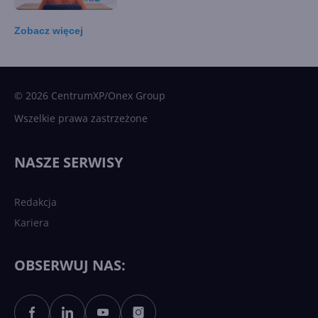
Zobacz
więcej
15 kamieni milowych w
Microsoft AI. Tak rodziła się
sztuczna inteligencja
© 2026 CentrumXP/Onex Group
Wszelkie prawa zastrzeżone
Najnowsze trendy w AI. Co
wydarzy się w 2026 roku w
NASZE SERWISY
sztucznej inteligencji?
Redakcja
Kariera
Każdy komputer z Windows
11 to teraz AI PC dzięki
Copilotowi
OBSERWUJ NAS:
Sztuczna inteligencja po