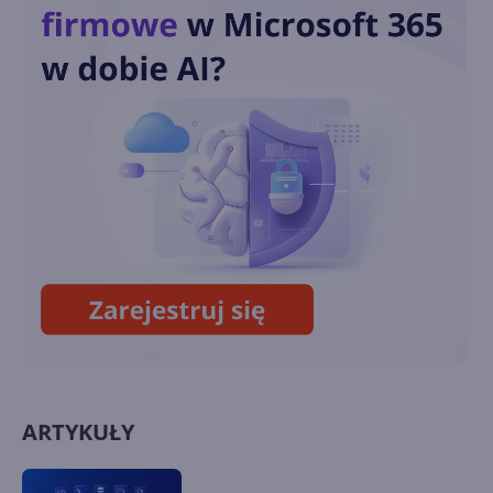
Microsoft opatentował
udostępnianie obrazu z VR do
VR
8BitDo wypuści klawiaturę i
mysz w stylu retro Xboksa
ARTYKUŁY