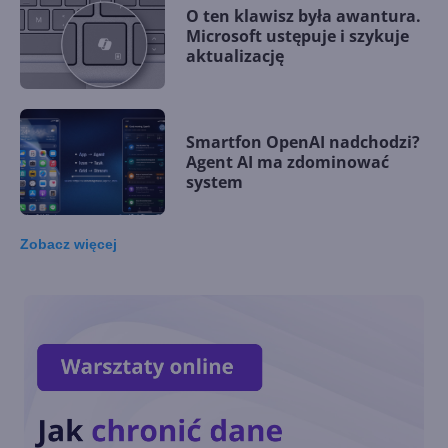
O ten klawisz była awantura.
Microsoft ustępuje i szykuje
aktualizację
Smartfon OpenAI nadchodzi?
Agent AI ma zdominować
system
Zobacz
więcej
Microsoft wprowadza
autorski akcelerator AI. Maia
200 kosi konkurencję
Generatywna AI na co
czwartym laptopie w 2024 r.
Kiedy zdominuje rynek?