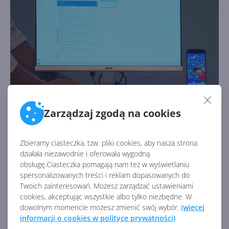
Zarządzaj zgodą na cookies
Producent dodał, że Jade Primo wejdzie na rynek z
"
całym zestawem akcesoriów, czyniącym doświadczenie
Zbieramy ciasteczka, tzw. pliki cookies, aby nasza strona
użytkownika całkowicie gładkim
". To m. in. stacja
działała niezawodnie i oferowała wygodną
dokująca, bezprzewodowa mysz i klawiatura. Acer
obsługę.Ciasteczka pomagają nam też w wyświetlaniu
ogłosił też, że posiada monitory, gotowe do pracy z
spersonalizowanych treści i reklam dopasowanych do
interfejsem Continuum ("
Continuum-ready
"). Na razie
Twoich zainteresowań. Możesz zarządzać ustawieniami
brak jakichkolwiek informacji o dostępności i cenie
cookies, akceptując wszystkie albo tylko niezbędne. W
dowolnym momencie możesz zmienić swój wybór.
(więcej
wspomnianych urządzeń.
informacji o cookies w polityce prywatności)