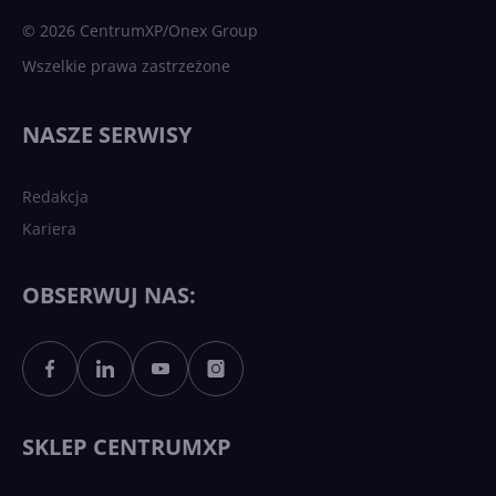
sztuczna inteligencja
© 2026 CentrumXP/Onex Group
Wszelkie prawa zastrzeżone
Najnowsze trendy w AI. Co
wydarzy się w 2026 roku w
NASZE SERWISY
sztucznej inteligencji?
Redakcja
Kariera
Każdy komputer z Windows
11 to teraz AI PC dzięki
Copilotowi
OBSERWUJ NAS:
Sztuczna inteligencja po
polsku. Dość barier
językowych
SKLEP CENTRUMXP