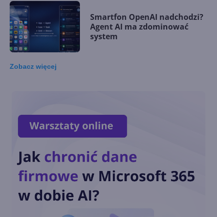
Smartfon OpenAI nadchodzi?
Agent AI ma zdominować
system
Zobacz
więcej
Microsoft wprowadza
autorski akcelerator AI. Maia
200 kosi konkurencję
Generatywna AI na co
czwartym laptopie w 2024 r.
Kiedy zdominuje rynek?
Microsoft opatentował
udostępnianie obrazu z VR do