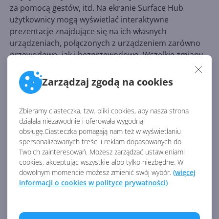
za pomocą gestów, itd. Na ekranie Surface Hub
użytkownicy mogą wyświetlać interaktywne
prezentacje znajdujące się na ich własnych
urządzeniach, połączonych z urządzeniem zarówno
przewodowo, jak i bezprzewodowo. Wszelkie zmiany
dokonane w prezentacji na 'wielkim ekranie' zostaną
później zapisane w urządzeniach wejściowych.
Zarządzaj zgodą na cookies
Niestety, nie jest znana data premiery urządzenia ani
Zbieramy ciasteczka, tzw. pliki cookies, aby nasza strona
też jego przybliżona cena. Ta z pewnością będzie
działała niezawodnie i oferowała wygodną
jednak wysoka. Koszt
podobnych projektów
w
obsługę.Ciasteczka pomagają nam też w wyświetlaniu
przeszłości szacowany był na kilkanaście, a nawet
spersonalizowanych treści i reklam dopasowanych do
kilkadziesiąt tysięcy dolarów.
Twoich zainteresowań. Możesz zarządzać ustawieniami
cookies, akceptując wszystkie albo tylko niezbędne. W
dowolnym momencie możesz zmienić swój wybór.
(więcej
Źródło:
informacji o cookies w polityce prywatności)
http://www.windowscentral.com/microsoft-surface-
hub-new-84-inch-4k-windows-10-device