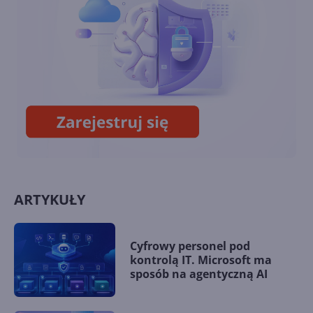
VR
8BitDo wypuści klawiaturę i
mysz w stylu retro Xboksa
ARTYKUŁY
Cyfrowy personel pod
kontrolą IT. Microsoft ma
sposób na agentyczną AI