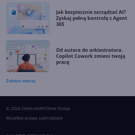
Jak bezpiecznie zarządzać AI?
Zyskaj pełną kontrolę z Agent
365
Od autora do orkiestratora.
Copilot Cowork zmieni twoją
pracę
Zobacz
więcej
15 kamieni milowych w
Microsoft AI. Tak rodziła się
sztuczna inteligencja
© 2026 CentrumXP/Onex Group
Wszelkie prawa zastrzeżone
Najnowsze trendy w AI. Co
wydarzy się w 2026 roku w