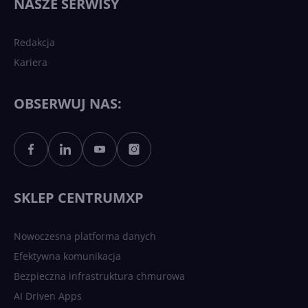
NASZE SERWISY
sztucznej inteligencji?
Redakcja
Kariera
Każdy komputer z Windows
11 to teraz AI PC dzięki
Copilotowi
OBSERWUJ NAS:
Sztuczna inteligencja po
polsku. Dość barier
językowych
SKLEP CENTRUMXP
Nowoczesna platforma danych
Efektywna komunikacja
Bezpieczna infrastruktura chmurowa
AI Driven Apps