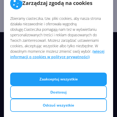
Wróć na stronę główną i zacznij od początku ;)
Zarządzaj zgodą na cookies
Zbieramy ciasteczka, tzw. pliki cookies, aby nasza strona
Strona Główna
działała niezawodnie i oferowała wygodną
obsługę.Ciasteczka pomagają nam też w wyświetlaniu
spersonalizowanych treści i reklam dopasowanych do
Twoich zainteresowań. Możesz zarządzać ustawieniami
© 2026 CentrumXP/Onex Group
cookies, akceptując wszystkie albo tylko niezbędne. W
Wszelkie prawa zastrzeżone
dowolnym momencie możesz zmienić swój wybór.
(więcej
informacji o cookies w polityce prywatności)
NASZE SERWISY
Zaakceptuj wszystkie
Redakcja
Kariera
Dostosuj
OBSERWUJ NAS:
Odrzuć wszystkie