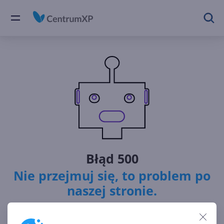
Błąd 500
Nie przejmuj się, to problem po
naszej stronie.
Nasz serwer nie wie, jak obsłużyć twoje zapytanie.