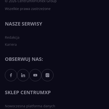
© 2026 CentrumXP/Onex Group
Wszelkie prawa zastrzeżone
Najnowsze trendy w AI. Co
wydarzy się w 2026 roku w
NASZE SERWISY
sztucznej inteligencji?
Redakcja
Kariera
Każdy komputer z Windows
11 to teraz AI PC dzięki
Copilotowi
OBSERWUJ NAS:
Sztuczna inteligencja po
polsku. Dość barier
językowych
SKLEP CENTRUMXP
Nowoczesna platforma danych