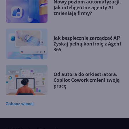
Nowy poziom automatyzacji.
Jak inteligentne agenty AI
zmieniają firmy?
Jak bezpiecznie zarządzać AI?
Zyskaj pełną kontrolę z Agent
365
Od autora do orkiestratora.
Copilot Cowork zmieni twoją
pracę
Zobacz
więcej
15 kamieni milowych w
Microsoft AI. Tak rodziła się
sztuczna inteligencja