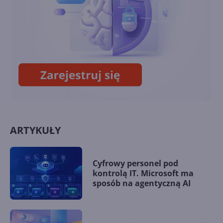
cyberbezpieczeństwa:
Microsoft rozszerza
dostępność ważnej
aktualizacji Microsoft
Defender. VPN w pakiecie!
ARTYKUŁY
Cyfrowy personel pod
kontrolą IT. Microsoft ma
sposób na agentyczną AI