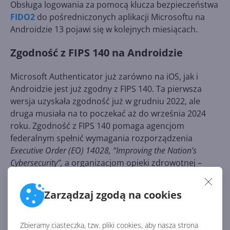
Obsługa logowania za pomocą klucza bezpieczeństwa
FIDO2
do pośredniczonych aplikacji Microsoftu na
Androidzie 13 pojawi się w kolejnych miesiącach.
Zgodność z FIPS 140 na Androidzie
Microsoft Authenticator już zarówno na iOS, jak i
Androidzie jest już zgodny z FIPS 140. Ta pierwsza
wersja uzyskała zgodność już w grudniu 2022, ale
druga musiała na to poczekać aż do września 2024
roku. Zgodność z FIPS 140 pomaga agencjom
federalnym spełnić wymagania rozporządzenia
Executive Order (EO) 14028, “Improving the Nation’s
Cybersecurity”,
a organizacjom opieki zdrowotnej –
Electronic Prescriptions for Controlled Substances (EPCS).
Ta zmiana jest już ogólnodostępna.
Zarządzaj zgodą na cookies
CentrumXP - więcej niż licencje
Zbieramy ciasteczka, tzw. pliki cookies, aby nasza strona