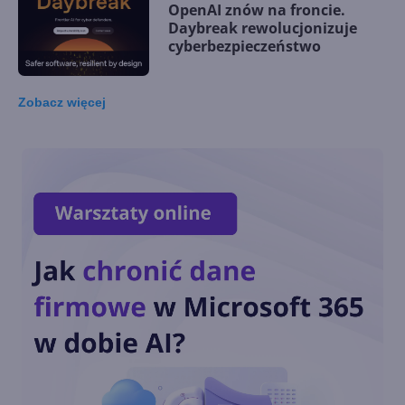
OpenAI znów na froncie.
Daybreak rewolucjonizuje
cyberbezpieczeństwo
Zobacz
więcej
Nowa podatność 0day w
Windows 11, 10 i Server z
nieoficjalną łatką
3 nowe ulepszenia w
Microsoft Authenticator
Setki Milionów Ataków
Dziennie. Microsoft Zwiększa
wysiłki na rzecz