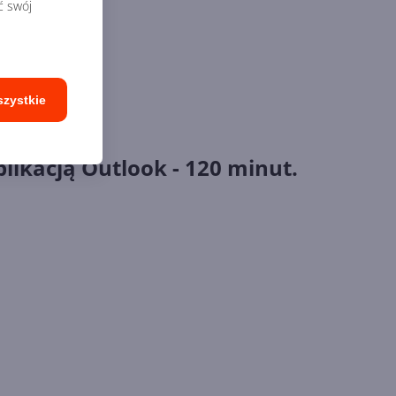
ć swój
szystkie
plikacją Outlook - 120 minut.