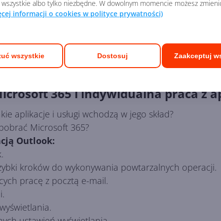
 wszystkie albo tylko niezbędne. W dowolnym momencie możesz zmieni
ęcej informacji o cookies w polityce prywatności)
uć wszystkie
Dostosuj
Zaakceptuj w
Microsoft 365 i indywidualna praca z a
kie aplikacje i usługi wchodzą w jego skład?
k pobrać Microsoft 365?
cją Outlook:
.
zybki kroków do wykonywania powtarzalnych operacji.
ych pracę z pocztą e-mail.
i.
wyświetlania.
ch ustawień wyświetlania.