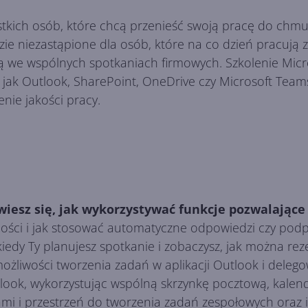
stkich osób, które chcą przenieść swoją pracę do chmur
ie niezastąpione dla osób, które na co dzień pracują 
czą we wspólnych spotkaniach firmowych. Szkolenie Mic
, jak Outlook, SharePoint, OneDrive czy Microsoft Team
nie jakości pracy.
owiesz się, jak wykorzystywać funkcje pozwalając
ci i jak stosować automatyczne odpowiedzi czy podpisy
 kiedy Ty planujesz spotkanie i zobaczysz, jak można 
żliwości tworzenia zadań w aplikacji Outlook i deleg
ook, wykorzystując wspólną skrzynkę pocztową, kalen
mi i przestrzeń do tworzenia zadań zespołowych oraz