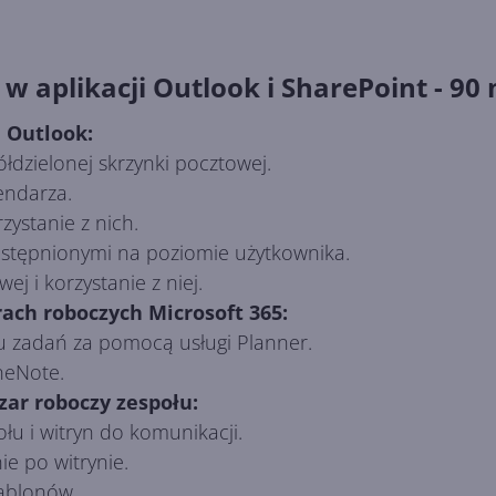
 w aplikacji Outlook i SharePoint - 90
i Outlook:
ółdzielonej skrzynki pocztowej.
endarza.
zystanie z nich.
stępnionymi na poziomie użytkownika.
j i korzystanie z niej.
ach roboczych Microsoft 365:
zadań za pomocą usługi Planner.
neNote.
zar roboczy zespołu:
łu i witryn do komunikacji.
e po witrynie.
zablonów.