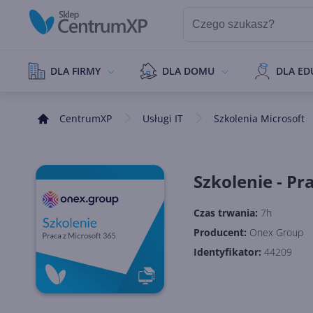
DLA FIRMY
DLA DOMU
DLA ED
CentrumXP
Usługi IT
Szkolenia Microsoft
Szkolenie - Pr
Czas trwania:
7h
Producent:
Onex Group
Identyfikator:
44209