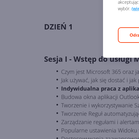
akceptując
wybór.
(wi
DZIEŃ 1
Odrz
Sesja I - Wstęp do usługi 
Czym jest Microsoft 365 oraz ja
Jak używać, jak się dostać i ja
Indywidualna praca z aplika
Budowa okna aplikacji Outlook
Tworzenie i wykorzystywanie S
Tworzenie Reguł automatyzując
Zarządzanie regułami i alertam
Popularne ustawienia Widoku 
Dostosowywania zaawansowany