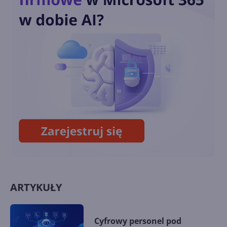
Cortana w nowej usłudze
planowania spotkań -
Scheduler for Microsoft 365
Cortana traci funkcjonalność
i wsparcie dla głośników oraz
innych urządzeń
ARTYKUŁY
Cyfrowy personel pod