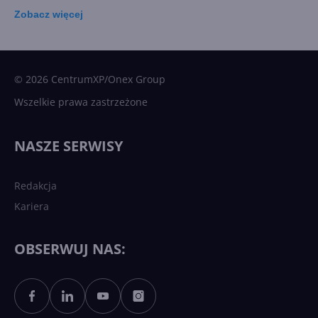
Zobacz
więcej
15 kamieni milowych w
Microsoft AI. Tak rodziła się
sztuczna inteligencja
© 2026 CentrumXP/Onex Group
Wszelkie prawa zastrzeżone
Najnowsze trendy w AI. Co
wydarzy się w 2026 roku w
NASZE SERWISY
sztucznej inteligencji?
Redakcja
Kariera
Każdy komputer z Windows
11 to teraz AI PC dzięki
Copilotowi
OBSERWUJ NAS:
Sztuczna inteligencja po
polsku. Dość barier