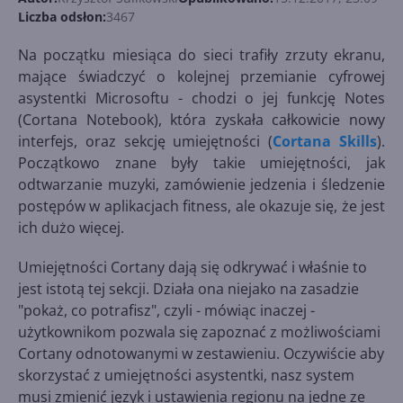
Liczba odsłon:
3467
Na początku miesiąca do sieci trafiły zrzuty ekranu,
mające świadczyć o kolejnej przemianie cyfrowej
asystentki Microsoftu - chodzi o jej funkcję Notes
(Cortana Notebook), która zyskała całkowicie nowy
interfejs, oraz sekcję umiejętności (
Cortana Skills
).
Początkowo znane były takie umiejętności, jak
odtwarzanie muzyki, zamówienie jedzenia i śledzenie
postępów w aplikacjach fitness, ale okazuje się, że jest
ich dużo więcej.
Umiejętności Cortany dają się odkrywać i właśnie to
jest istotą tej sekcji. Działa ona niejako na zasadzie
"pokaż, co potrafisz", czyli - mówiąc inaczej -
użytkownikom pozwala się zapoznać z możliwościami
Cortany odnotowanymi w zestawieniu. Oczywiście aby
skorzystać z umiejętności asystentki, nasz system
musi zmienić język i ustawienia regionu na jedne ze