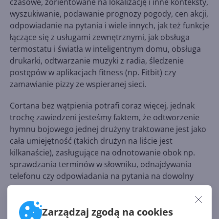
czasowe, zorientowane na lokalizację i inne konteksty,
wyszukiwanie, podawanie prognozy pogody, cen akcji,
odpowiadanie na pytania i wiele innych, jak też funkcje
łączące się z usługami zewnętrznymi, jak obsługa
termostatu i światła w inteligentnym domu, obsługa
drukarki, odtwarzanie muzyki z radia, śledzenie
postępów w aplikacjach fitness (np. Fitbit) czy
zamawianie pizzy ze wspieranej sieci.
Cortana bez wątpienia potrafi coraz więcej, jednak
trochę zawiedzeni jesteśmy faktem, że odtworzenie
hymnu bojowego jednej drużyny traktowane jest jako
cała umiejętność (takich drużyn na liście jest
kilkanaście), zasługujące na odnotowanie obok np.
sprawdzania terminów w słowniku, odnajdywania
telefonu czy odpowiadania na pytania na dowolny
temat.
Zarządzaj zgodą na cookies