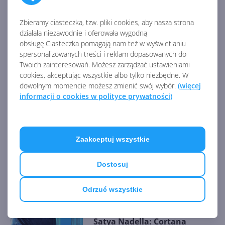
Źródło:
https://www.microsoft.com/en-
Zbieramy ciasteczka, tzw. pliki cookies, aby nasza strona
us/cortana/skills/all/waterfallsounds
działała niezawodnie i oferowała wygodną
obsługę.Ciasteczka pomagają nam też w wyświetlaniu
spersonalizowanych treści i reklam dopasowanych do
AKTUALNOŚCI Z KATEGORII CORTANA
Twoich zainteresowań. Możesz zarządzać ustawieniami
cookies, akceptując wszystkie albo tylko niezbędne. W
dowolnym momencie możesz zmienić swój wybór.
(więcej
informacji o cookies w polityce prywatności)
Aplikacja Cortana została
wyłączona
Zaakceptuj wszystkie
Dostosuj
Cortana zniknie z Windows
Odrzuć wszystkie
Satya Nadella: Cortana