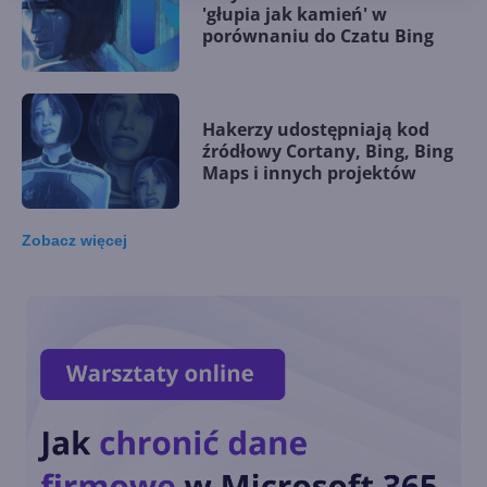
'głupia jak kamień' w
porównaniu do Czatu Bing
Hakerzy udostępniają kod
źródłowy Cortany, Bing, Bing
Maps i innych projektów
Zobacz
więcej
Bingo! Tak miała nazywać się
Cortana według Steve'a
Ballmera
Cortana i Alexa utraciły
integrację. Nikt nawet nie
zauważył